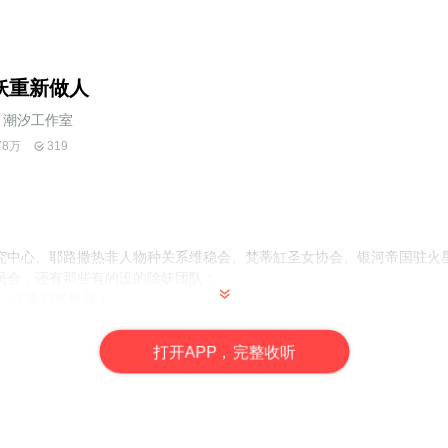
妖重新做人
潮汐工作室
78万
319
究中心、耶路撒热非人物种关系维稳会、梵蒂缸圣女协会、银河帝国驻火
员会，还有那些有的没的除妖团队：
，没事别来烦我！”
，听着殿外那些妖、魔、人、仙、神、外星仁联军震天的杀喊声，木迁淡
打
开
A
P
P，完整收听
能，不过是战略性撤退。
说作家。