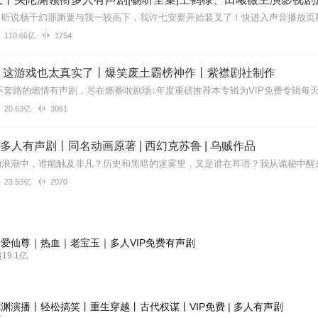
110.66亿
1754
】这游戏也太真实了丨爆笑废土霸榜神作丨紫襟剧社制作
20.63亿
3061
| 多人有声剧丨同名动画原著 | 西幻克苏鲁 | 乌贼作品
23.53亿
2070
爱仙尊｜热血｜老宝玉｜多人VIP免费有声剧
9.1亿
渊演播丨轻松搞笑丨重生穿越丨古代权谋丨VIP免费 | 多人有声剧