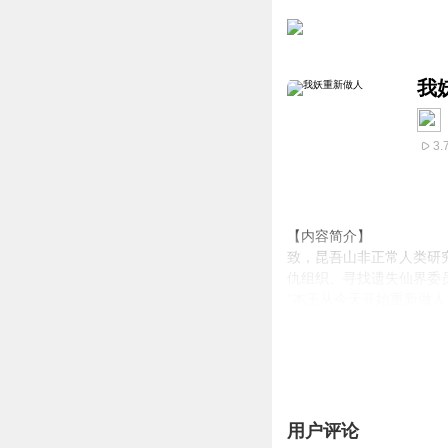
我
3.
【内容简介】
致，昆吾山非正常人类研
仇组织、寻找遗失仙界委
“本王从今天开始重新做人
——妖王零零幺敬上！
将这张纸扔在妖王宝座上
他这是落荒而逃？怎么可
【作者/主播简介】
作者：柳下西门，网络小
用户评论
主播：潮汐工作室。