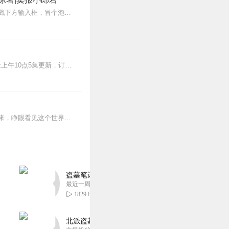
【冒泡有奖】听说杨千幻那厮要与我一较高下，我许七安要开始装叉了！快进入声音播放页戳下方输入框，冒个泡偷偷告诉我，我要用哪些诗词才能胜过他？说得好的，有赏！202...
>>更多好听不套路的燃情有声剧，尽在燃番啦剧场↓年度重磅推荐本专辑为VIP免费专辑每天上午10点5集更新，订阅可以听到最新内容哦！每周抽一个专辑五星优质评论送...
蒸汽与机械的浪潮中，谁能触及非凡？历史和黑暗的迷雾里，又是谁在耳语？我从诡秘中醒来，睁眼看见这个世界：枪械，大炮，巨舰，飞空艇，差分机；魔药，占卜，诅咒，倒吊人...
盗墓笔记 全8部丨豪华CV版丨苏尚卿&边江 领衔
最近一周更新
1829.88万
北派盗墓笔记丨头陀渊出品丨悬疑灵异丨摸金校尉丨