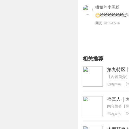
撒娇的小黑粉
【购买须知】
哈哈哈哈哈哈沙
1、本作品为付费有声书
回复
2018-12-16
2、版权归原作者所有，
3、如在充值/购买环节
4、在购买过程中，如果你
也可以拨打客服电话：40083
相关推荐
第九特区
有声书
蛊真人｜大
有声书
大奉打更人