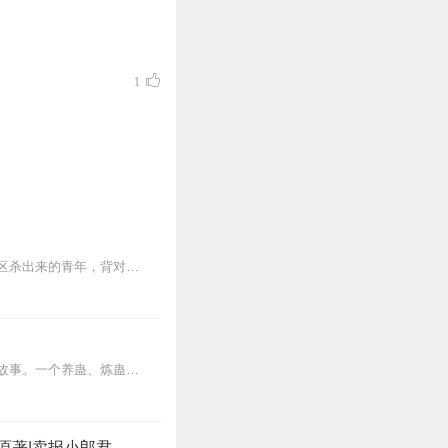
1
任。
。
费精品】来随时咨询问题，
【内容简介】灾变过后，大地满目疮痍。粮食匮乏，资源紧俏，局势混乱……一位从待规划区杀出来的青年，背对着漫天黄沙，孤身来到九区谋生，却不曾想偶然结识三五好友，一念...
内容简介【黑暗文反派流封神之作】人是万物之灵，蛊是天地真精。一个穿越者不断重生的故事。一个养蛊、炼蛊、用蛊的奇特世界。配音组（男角色）老宝玉旁白...
原著|卖报小郎君