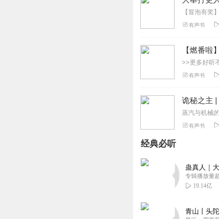
有声书
【燃番啦
有声书
诡秘之主 
有声书
经典必听
蛊真人｜大
专辑播放量超1
19.14亿
青山丨头陀