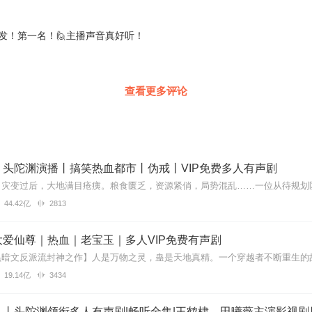
发！第一名！🙋主播声音真好听！
，前66集为免费试听，购买成功后，即可收听，可下载重复收听。
严禁翻录成任何形式，严禁在任何第三方平台传播，违者将追究其法律责
遇到问题，可以通过页面右上方按钮，分享至微信内使用微信支付完成购买
有任何问题，可以在微信搜索公众号【bestxmly】或搜索【喜马拉雅付
查看更多评论
85616或者0514-82395848。
丨头陀渊演播丨搞笑热血都市丨伪戒丨VIP免费多人有声剧
44.42亿
2813
爱仙尊｜热血｜老宝玉｜多人VIP免费有声剧
19.14亿
3434
丨头陀渊领衔多人有声剧|畅听全集|王鹤棣、田曦薇主演影视剧