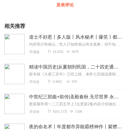
发表评论
想系统得跟周老师学习心智化，请查看我们的视频系列课程
《心智化导向心理治疗——边缘型人格障碍的应用》
相关推荐
扫码查看详情
道士不好惹丨多人版丨风水秘术丨爆笑丨都市丨悬疑丨骨头演播
内容简介终南山，世人只知终南山有全真教，却不知终南山下有一座破败的道观。世人只知茅山善捉鬼，天师精辟邪，杨公会风水，却不知古井观人最懂天道。那一天，古井观的人...
15.52亿
4275
悬疑
精读中国历史|从夏朝到民国，二十四史通史解析，中华上下五千年
新专辑《大唐三百年》已经上线，来听七言细说唐朝三百年历史吧。点击即可跳转收听。【精读中国历史】立足正史，现代阐释。溯本清源，守正创新。比小说还精彩的正说中国历...
3.40亿
970
历史
中世纪三部曲+前传|圣殿春秋 无尽世界 永恒火焰 暗夜与黎明|惠天言亮解读版
更新频率周一二三四五早上7点更新2集内容介绍做自己喜欢的事，直到世界为你改变。言亮、惠天，为你解读世界级畅销IP--肯·福莱特《中世纪三部曲》+前传《暗夜与...
8151.17万
1106
历史
夜的命名术丨年度都市异能霸榜神作丨紫襟领衔有声剧