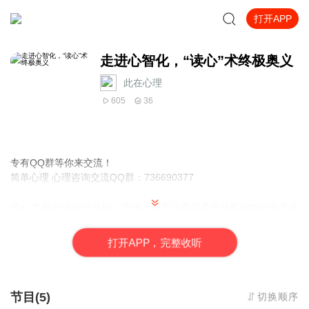
打开APP
走进心智化，“读心”术终极奥义
此在心理
605
36
专有QQ群等你来交流！
简单心理 心理咨询交流QQ群：736690377
读心术
听起来神乎其神，市场上也充斥着很多书籍教你如何洞悉他
人想法，成为人际关系赢家，从此走上人生巅峰。然而看了这么多
书，知道了这么多道理后，却依旧无法掌握其精髓。这是因为你只
打
开
A
P
P，完整收听
知其“招数”而未练“
心法
”。
这“心法”是什么呢？就是“将心比心” 的能力，也就是我们今天要讲的
心智化。
节目(5)
切换顺序