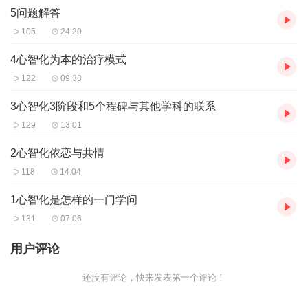
·
为什么需要了解心智化？
5问题解答
心智化失败会产生很多问题，最典型的一个表现可能就是
边缘型人
105
24:20
格障碍。
这种障碍的治疗难度非常大（被业内称为“咨询师杀手”）。
Peter Fonagy和他的小组们正是通过大量研究这些人的治疗中，发
4心智化为本的治疗模式
现心智化是治疗的核心环节，因此发展出心智化理论。
122
09:33
简单心理Uni非常荣幸邀请到心智化治疗领域的大咖，
周励志
医师，
3心智化3阶段和5个程碑与其他学科的联系
带大家：
129
13:01
走进心智化，了解它的前世今生及其应用
~
讲师介绍
2心智化依恋与共情
118
14:04
周励志
1心智化是怎样的一门学问
BPD（边缘型人格障碍）治疗权威
新光医院的主任医师
131
07:06
台大医学院的讲师
精神科专科医师
用户评论
教育部指定讲师
还没有评论，快来发表第一个评论！
还有专有QQ群等你来交流！
简单心理 心理咨询交流QQ群：736690377