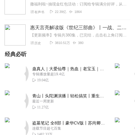
撒福利啦~抽现金红包活动：订阅给专辑满分好评，从12月1日到30日，每天在专辑评价区抽1个188现金红包内容简介蓝与紫的霓虹中，浓密的钢铁苍穹下，数据洪流的前端...
22.39亿
1864
有声书
惠天言亮解读版《世纪三部曲》丨一战、二战、冷战
【更新频率】专辑共380集，已完结，点击右上角订阅按钮，VIP免费听！【社群福利】2024熊猫君听书社群全新升级，欢迎熊猫君的粉丝听友们入群交流，更多新鲜玩法和...
3810.51万
380
历史
经典必听
蛊真人｜大爱仙尊｜热血｜老宝玉｜多人VIP免费有声剧
专辑播放量超19.4亿
19.04亿
青山丨头陀渊演播丨轻松搞笑丨重生穿越丨古代权谋丨VIP免费 | 多人有声剧
最近一周更新
11.27亿
盗墓笔记 全8部丨豪华CV版丨苏尚卿&边江 领衔 多人有声剧丨冠声文化丨南派三叔
连载节目超七百集
1482.33万