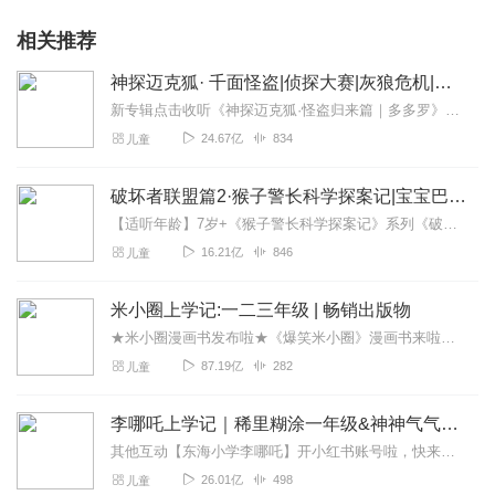
相关推荐
神探迈克狐· 千面怪盗|侦探大赛|灰狼危机|多多罗
新专辑点击收听《神探迈克狐·怪盗归来篇｜多多罗》！！！>>>点击进入主播橱窗购买《神探迈克狐》系列图书吧!<<<多多罗故事【点击前往】收听多多罗其他好玩有趣的故...
24.67亿
834
儿童
破坏者联盟篇2·猴子警长科学探案记|宝宝巴士故事
【适听年龄】7岁+《猴子警长科学探案记》系列《破坏者联盟篇1·猴子警长科学探案记》>>>《破坏者联盟篇2·猴子警长科学探案记》>>>《破坏者联盟篇3·猴子警长科...
16.21亿
846
儿童
米小圈上学记:一二三年级 | 畅销出版物
★米小圈漫画书发布啦★《爆笑米小圈》漫画书来啦《米小圈上学记》一二三年级正版广播剧！《米小圈上学记》系列是儿童作家北猫最新创作的儿童小说系列，作品诙谐幽默、好...
87.19亿
282
儿童
李哪吒上学记｜稀里糊涂一年级&神神气气二年级
其他互动【东海小学李哪吒】开小红书账号啦，快来关注和李哪吒成为好朋友！有机会免费领儿童会员、官方周边！【点击加入】东海小学广播站圈子，更多互动！李哪吒全新冒险番...
26.01亿
498
儿童