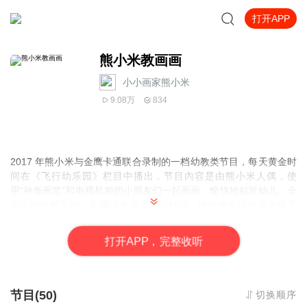
打开APP
熊小米教画画
小小画家熊小米
9.08万
834
2017 年熊小米与金鹰卡通联合录制的一档幼教类节目，每天黄金时
间在《飞行幼乐园》栏目中播出，节目内容是由熊小米人偶，使
用“神奇画笔”和电视机前的小朋友们一起画画，愉快地贴近幼儿、全
方位的轻松互动，开播以来深受观众好评，熊小米也因此成为孩子
和家长们最贴心的伙伴。
打
开
A
P
P，完整收听
节目(50)
切换顺序