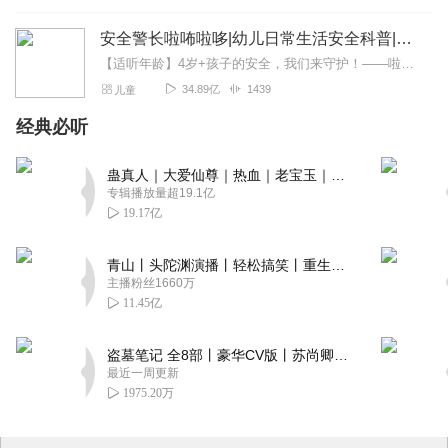
安全警长啦咘啦哆|幼儿日常生活安全科普|宝宝巴士
【适听年龄】4岁+孩子的安全，我们来守护！——啦咘啦哆警长宣孩子天生爱冒险，好奇心爆棚！不是在大马路上比赛跑，就是踩着椅子上下跳，怎样才能保护孩子平安长大？听...
34.89亿
1439
儿童
经典必听
蛊真人｜大爱仙尊｜热血｜老宝玉｜多人VIP免费有声剧
专辑播放量超19.1亿
19.17亿
青山丨头陀渊演播丨轻松搞笑丨重生穿越丨古代权谋丨VIP免费 | 多人有声剧
主播粉丝1660万
11.45亿
盗墓笔记 全8部丨豪华CV版丨苏尚卿&边江 领衔 多人有声剧丨冠声文化丨南派三叔
最近一周更新
1975.20万