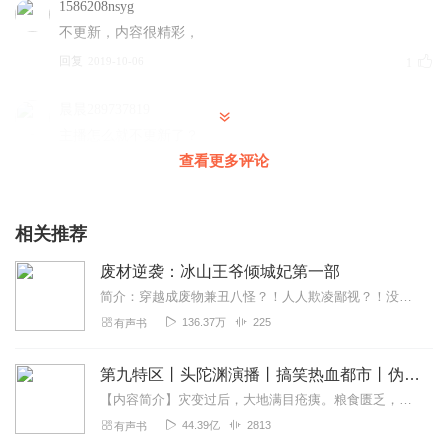
1586208nsyg
不更新，内容很精彩，
回复
2019-10-06
1
晨晨289737819
主播怎么就不更新了？
查看更多评论
回复
2022-05-21
0
1591383jgju
相关推荐
声音好听文章精彩就是更新太慢了
回复
2020-03-20
0
废材逆袭：冰山王爷倾城妃第一部
简介：穿越成废物兼丑八怪？！人人欺凌鄙视？！没关系，咱是带上古神器来的！胎记一除，瞬间甩什么天下第一美女一百多条街！神器一开，别人花三四十年修炼才能达到...
玉音微
136.37万
225
有声书
这书的原名叫（帝妃凤华）
回复
2022-04-18
0
第九特区丨头陀渊演播丨搞笑热血都市丨伪戒丨VIP免费多人有声剧
【内容简介】灾变过后，大地满目疮痍。粮食匮乏，资源紧俏，局势混乱……一位从待规划区杀出来的青年，背对着漫天黄沙，孤身来到九区谋生，却不曾想偶然结识三五好友，一念...
玲玲_ba3
44.39亿
2813
有声书
更新的好慢好慢好慢哦。