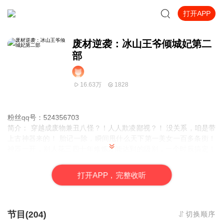
打开APP
废材逆袭：冰山王爷倾城妃第二
部
16.63万
1828
粉丝qq号：524356703
简介：
穿越成废物兼丑八怪？！人人欺凌鄙视？！ 没关系，咱是带
上古神器来的！ 胎记一除，瞬间甩什么天下第一美女一百多条街！
神器一开，别人花三四十年修炼才能达到的级别，一个时辰搞定！
别人求一颗而不得的丹药，身边有个药魔自愿为她一炼一大把！ 白
莲花心心念念的天下第一冰山男神，不好意思，已经对她一见钟情
打
开
A
P
P，完整收听
了！ 你家的兽宠很无敌？！不巧，她家的萌宠打遍天下无敌手！ 你
家有个绝世高手老祖宗？不好意思，一个时辰前刚刚被她打趴下！
这是一个废材一不小心成长为无人敢惹的牛人的故事。 【男强女
强，坑品保证，放心入坑，不喜勿喷】
节目(204)
切换顺序