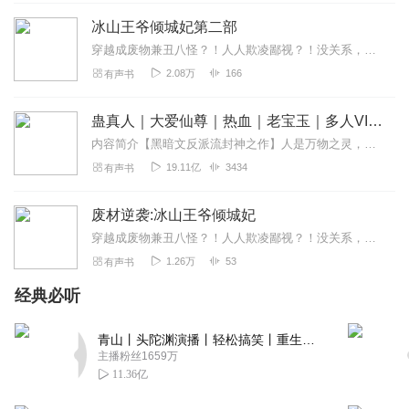
回复
2021-12-04
0
冰山王爷倾城妃第二部
穿越成废物兼丑八怪？！人人欺凌鄙视？！没关系，咱是带上古神器来的！胎记一除，瞬间甩什么天下第一美女一百多条街！神器一开，别人花三四十年修炼才能达到的级别...
人见1梅子可爱
2.08万
166
有声书
不过太慢了一点！稍微快一点。
回复
2019-10-08
2
蛊真人｜大爱仙尊｜热血｜老宝玉｜多人VIP免费有声剧
内容简介【黑暗文反派流封神之作】人是万物之灵，蛊是天地真精。一个穿越者不断重生的故事。一个养蛊、炼蛊、用蛊的奇特世界。配音组（男角色）老宝玉旁白...
Shue_te
19.11亿
3434
有声书
主播这样好吗？变相赚钱，播一段中间停一段的
回复
2020-08-25
1
废材逆袭:冰山王爷倾城妃
穿越成废物兼丑八怪？！人人欺凌鄙视？！没关系，咱是带上古神器来的！胎记一除，瞬间甩什么天下第一美女一百多条街！神器一开，别人花三四十年修炼才能达到的级别，一个时...
听友192949648
1.26万
53
有声书
好好听要多多的更新🌹🌹🌹🌹🌹🌹
经典必听
回复
2024-01-12
0
青山丨头陀渊演播丨轻松搞笑丨重生穿越丨古代权谋丨VIP免费 | 多人有声剧
主播粉丝1659万
11.36亿