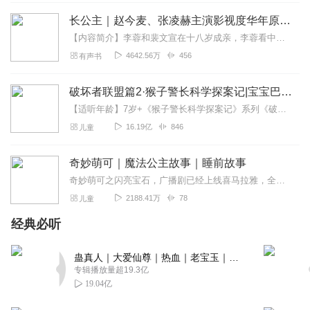
👍👍👍👍👍
长公主｜赵今麦、张凌赫主演影视度华年原著｜晋江墨书白高分古言｜周默团队制作
回复
2020-03-11
6
【内容简介】李蓉和裴文宣在十八岁成亲，李蓉看中裴文宣家中背景避祸，裴文宣看上李蓉公主身份翻身，政治联姻，毫无情谊可言。后来她沉迷声乐花天酒地，他心有所属过家门而...
4642.56万
456
有声书
向日葵姐姐2019
棒棒哒棒棒哒棒棒哒棒棒哒棒棒哒棒棒哒棒棒哒棒棒
破坏者联盟篇2·猴子警长科学探案记|宝宝巴士故事
哒！！！！！！！！！！！！！！！！！！！
【适听年龄】7岁+《猴子警长科学探案记》系列《破坏者联盟篇1·猴子警长科学探案记》>>>《破坏者联盟篇2·猴子警长科学探案记》>>>《破坏者联盟篇3·猴子警长科...
回复
2019-11-20
6
16.19亿
846
儿童
月上流沙
奇妙萌可｜魔法公主故事｜睡前故事
超赞呢，我太喜欢了，太太太喜欢了！！！！！
奇妙萌可之闪亮宝石，广播剧已经上线喜马拉雅，全网同步热播中，马上收听！点击收听更多：奇妙萌可第二季奇妙萌可之闪亮宝石奇妙萌可之魔法钥匙奇妙萌可之魔法甜心
回复
2020-03-10
5
2188.41万
78
儿童
经典必听
1576756ihfl
好好听呀，我都陶醉了
蛊真人｜大爱仙尊｜热血｜老宝玉｜多人VIP免费有声剧
回复
2020-02-05
5
专辑播放量超19.3亿
19.04亿
1832675dyte