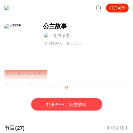
打开APP
公主故事
亚男读书
793.04万
3.65万
3月女神节福利抢先领
添加“官方小助手”微信
【xmly61】
，
报名参与3月内购活动，还有粉
丝专属福利等着你！
1、付费精品儿童专辑
内购特价、0元秒杀
2、上万亲子育儿
资源包
，群内独享
打
开
A
P
P，完整收听
3、与
大咖儿童主播
亲密互动，分享干货
（保存二维码图片，再用微信扫描）
节目(27)
切换顺序