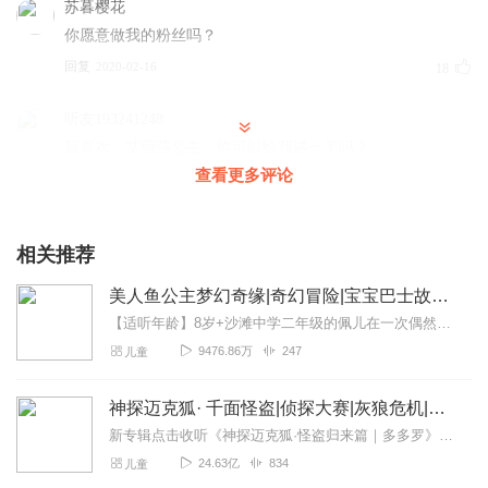
苏暮樱花
你愿意做我的粉丝吗？
回复
2020-02-16
18
听友193241248
我喜欢。艾丽莎公主，你可以给我讲一下吗？
查看更多评论
回复
2020-02-23
11
鲜雨涵
相关推荐
我喜欢公主，或公主故事了！！！😍😍😍
回复
2020-03-04
9
美人鱼公主梦幻奇缘|奇幻冒险|宝宝巴士故事·海洋科普
【适听年龄】8岁+沙滩中学二年级的佩儿在一次偶然事件中，来到了一片神奇的海洋。在这里，邪恶的鲨魔王把真正的美人鱼们封印在海洋深渊。佩儿将变身美人鱼公主，展开一场...
星星入夜
9476.86万
247
儿童
再固执，我实在太好听了呀👍👍
回复
2020-02-28
8
神探迈克狐· 千面怪盗|侦探大赛|灰狼危机|多多罗
新专辑点击收听《神探迈克狐·怪盗归来篇｜多多罗》！！！>>>点击进入主播橱窗购买《神探迈克狐》系列图书吧!<<<多多罗故事【点击前往】收听多多罗其他好玩有趣的故...
听友218327005
24.63亿
834
儿童
我最喜欢💕 我天天都在听呢！ 我喜欢《公主童话》 👍👍👍