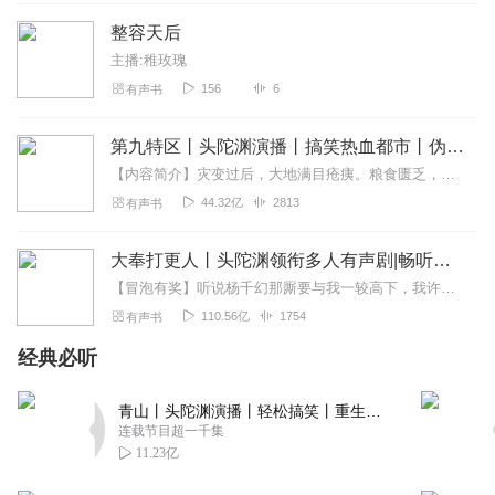
整容天后
主播:稚玫瑰
156
6
有声书
第九特区丨头陀渊演播丨搞笑热血都市丨伪戒丨VIP免费多人有声剧
【内容简介】灾变过后，大地满目疮痍。粮食匮乏，资源紧俏，局势混乱……一位从待规划区杀出来的青年，背对着漫天黄沙，孤身来到九区谋生，却不曾想偶然结识三五好友，一念...
44.32亿
2813
有声书
大奉打更人丨头陀渊领衔多人有声剧|畅听全集|王鹤棣、田曦薇主演影视剧原著|卖报小郎君
【冒泡有奖】听说杨千幻那厮要与我一较高下，我许七安要开始装叉了！快进入声音播放页戳下方输入框，冒个泡偷偷告诉我，我要用哪些诗词才能胜过他？说得好的，有赏！202...
110.56亿
1754
有声书
经典必听
青山丨头陀渊演播丨轻松搞笑丨重生穿越丨古代权谋丨VIP免费 | 多人有声剧
连载节目超一千集
11.23亿