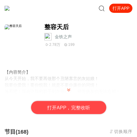
打开APP
整容天后
金铁之声
2.78万
199
【内容简介】
从今天开始，我不要再做那个丑陋寡言的灰姑娘！
我要你爱我！要你恨我！就是不要你廉价的同情！
等着吧！我会让我的影子刻在你心上，挫骨扬灰也无法忘却！
我会用最清纯善良的笑容，做尽一切阴暗卑劣的事情！
打
开
A
P
P，完整收听
【作者/主播简介】
作者：静静爱，网络小说作家。
主播：恋恋有声工作室，掷地有声旗下，恋恋有声工作室。
节目(168)
切换顺序