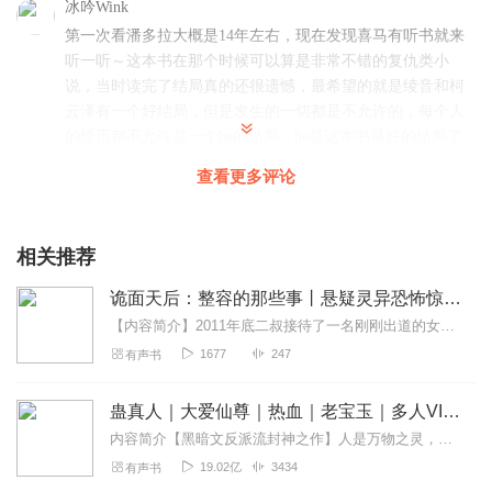
冰吟Wink
第一次看潘多拉大概是14年左右，现在发现喜马有听书就来
听一听～这本书在那个时候可以算是非常不错的复仇类小
说，当时读完了结局真的还很遗憾，最希望的就是绫音和柯
云泽有一个好结局，但是发生的一切都是不允许的，每个人
的经历都不允许是一个he的结局，be是这本书最好的结局了
回复
2024-11-24
1
查看更多评论
相关推荐
诡面天后：整容的那些事丨悬疑灵异恐怖惊悚丨鬼故事
【内容简介】2011年底二叔接待了一名刚刚出道的女明星，也让我见识了二叔帮人“改头换面”的能耐。从那之后我才明白，真正的易容术中蕴藏着难以窥测的深意，而且凶险异...
1677
247
有声书
蛊真人｜大爱仙尊｜热血｜老宝玉｜多人VIP免费有声剧
内容简介【黑暗文反派流封神之作】人是万物之灵，蛊是天地真精。一个穿越者不断重生的故事。一个养蛊、炼蛊、用蛊的奇特世界。配音组（男角色）老宝玉旁白...
19.02亿
3434
有声书