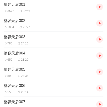
【购买须知】
整容天后001
1、本作品为付费有声书，前29集为免费试听，购买成功后，即可收
听，可下载重复收听。
3572
22:56
2、版权归原作者所有，严禁翻录成任何形式，严禁在任何第三方平
台传播，违者将追究其法律责任。
整容天后002
3、如在充值/购买环节遇到问题，可以通过页面右上方按钮，分享至
1084
21:27
微信内使用微信支付完成购买。
4、在购买过程中，如果你有任何问题，可以在微信搜索公众号
整容天后003
【bestxmly】或搜索【喜马拉雅付费精品】来随时咨询问题，也可
785
24:16
以拨打客服电话：4008385616或者0514-82395859。
整容天后004
652
21:20
整容天后005
593
24:34
整容天后006
550
25:14
整容天后007