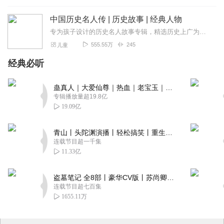
中国历史名人传 | 历史故事 | 经典人物
专为孩子设计的历史名人故事专辑，精选历史上广为人知的传奇人物，按“皇帝、武将、谋臣、女强、起义、改革、宦官、文脉宗师”8大类别分类讲述。每类聚焦对应角色的...
555.55万
245
儿童
经典必听
蛊真人｜大爱仙尊｜热血｜老宝玉｜多人VIP免费有声剧
专辑播放量超19.8亿
19.09亿
青山丨头陀渊演播丨轻松搞笑丨重生穿越丨古代权谋丨VIP免费 | 多人有声剧
连载节目超一千集
11.33亿
盗墓笔记 全8部丨豪华CV版丨苏尚卿&边江 领衔 多人有声剧丨冠声文化丨南派三叔
连载节目超七百集
1655.11万