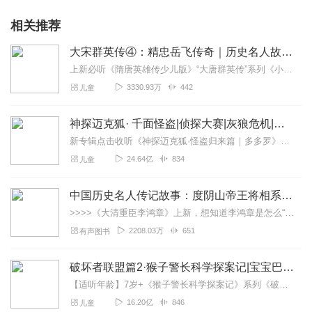
相关推荐
大宋群英传④：精忠岳飞传奇｜历史名人故事｜英雄演义
上新必听《隋唐英雄传少儿版》“大唐群英传”系列《小神仙大侦探|狄仁杰探案传奇番外》《狄仁杰探案传奇之四海风云》《狄仁杰探案传奇之长安风云》《大唐群英传之狄仁...
3330.93万
442
儿童
神探迈克狐· 千面怪盗|侦探大赛|灰狼危机|多多罗
新专辑点击收听《神探迈克狐·怪盗归来篇｜多多罗》！！！>>>点击进入主播橱窗购买《神探迈克狐》系列图书吧!<<<多多罗故事【点击前往】收听多多罗其他好玩有趣的故...
24.64亿
834
儿童
中国历史名人传记故事：度阴山帝王将相系列
>>>>《大清重臣李鸿章》上新，想知道李鸿章是怎么“草根逆袭”的吗？现在收听有机会获得实体书奖品哦！【社群福利】2024熊猫君听书社群全新升级，欢迎熊猫君的粉丝...
2208.03万
651
有声图书
破坏者联盟篇2·猴子警长科学探案记|宝宝巴士故事
【适听年龄】7岁+《猴子警长科学探案记》系列《破坏者联盟篇1·猴子警长科学探案记》>>>《破坏者联盟篇2·猴子警长科学探案记》>>>《破坏者联盟篇3·猴子警长科...
16.20亿
846
儿童