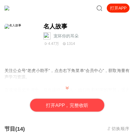
打开APP
名人故事
宠坏你的耳朵
4.47万
1314
关注公众号“老虎小助手”，点击右下角菜单“会员中心”，获取海量有
声学习资源。
在漫漫历史长河中，总有这样一群人：他们有着精深的智慧，远大
的抱负，无比坚强的毅力。他们为社会的发展作出了杰出的贡献，
为后世的人们作出了表率，对后世有着深远的影响。
打
开
A
P
P，完整收听
节目(14)
切换顺序