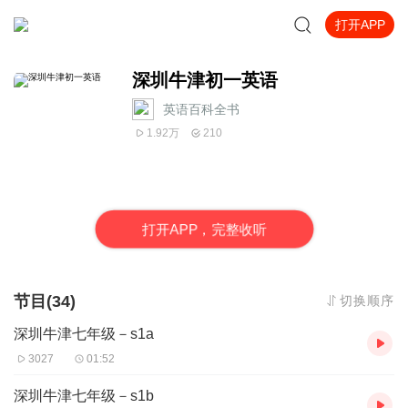
打开APP
深圳牛津初一英语
英语百科全书
1.92万
210
打
开
A
P
P，完整收听
节目(34)
切换顺序
深圳牛津七年级－s1a
3027
01:52
深圳牛津七年级－s1b