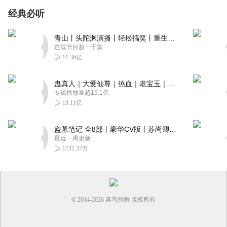
经典必听
青山丨头陀渊演播丨轻松搞笑丨重生穿越丨古代权谋丨VIP免费 | 多人有声剧
连载节目超一千集
11.36亿
蛊真人｜大爱仙尊｜热血｜老宝玉｜多人VIP免费有声剧
专辑播放量超19.1亿
19.11亿
盗墓笔记 全8部丨豪华CV版丨苏尚卿&边江 领衔 多人有声剧丨冠声文化丨南派三叔
最近一周更新
1731.37万
© 2014-
2026
喜马拉雅 版权所有