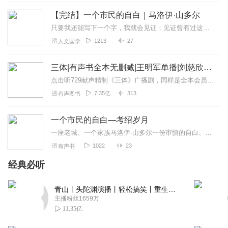
回复
2024-03-25
0
【完结】一个市民的自白｜马洛伊·山多尔
只要我还能写下一个字，我就会见证：见证曾有过这样一个时代，生活过这样几代人，他们蔑视本能，高唱理性的凯歌，他们相信精神的抵御力能够遏制芸芸众生的死亡欲望。
1213
27
人文国学
三体|有声书全本无删减|王明军单播|刘慈欣原著
点击听729献声精制《三体》广播剧，同样是全本会员免费畅听，快来感受声音大戏的魅力！【购买须知】1、本作品部分集数为免费试听。2、版权归原作者所有，严禁翻录成任...
7.35亿
313
有声图书
一个市民的自白—考绍岁月
一座老城、一个家族马洛伊·山多尔一份审慎的自白、一代人离散的命运自传三部曲从考绍，回溯欧洲现代城市与市民阶层的兴起奥匈帝国历史|布尔乔亚逸事|市民人物别传190...
1022
23
有声书
经典必听
青山丨头陀渊演播丨轻松搞笑丨重生穿越丨古代权谋丨VIP免费 | 多人有声剧
主播粉丝1659万
11.35亿