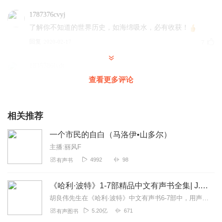
1787376cvyj
了解你不知道的世界历史，如海绵吸水，必有收获！
回复
2020-02-17
7
1835786lydt
如梦老师的读书，声音具有迷人的魅力！
查看更多评论
回复
2021-02-15
5
相关推荐
元形毕麓
非常有天赋的作家，已经刷第二遍了。就是有一点不理解，
一个市民的自白（马洛伊•山多尔）
为什么贵族寄宿学校的条件这么差，三十五个学生睡一个房
主播:丽风F
间，是故意设计的艰苦吗？
4992
98
有声书
回复
2022-06-30
2
《哈利·波特》1-7部精品中文有声书全集| J.K.罗琳原著，光合积木演播
shen2403131503
胡良伟先生在《哈利·波特》中文有声书6-7部中，用声音带领着大家继续魔法之旅。为保证作品的一致性，给大家带来完整的魔法体验，我们与版权方PottermoreP...
如梦老师，续集有了吗？还会有吗？这部自传等多久都值
5.20亿
671
有声图书
得！