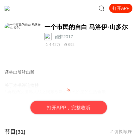
打开APP
一个市民的自白 马洛伊·山多尔
如梦2017
4.42万
692
译林出版社出版
关于本书评论摘抄：
* 再现两次世界大战之间东欧新兴市民阶层的生活全景
* 跨越世纪，纵横欧陆，一部大时代的百科全书
上述文字摘自：豆瓣读书
打
开
A
P
P，完整收听
主播如梦
2017
的联系方式：
电子邮箱：
rumeng2017@sina.com
；微信号：
yingtsung2013
如果著作版权方不同意本主播对这部作品的非盈利播送，请告知。
本播音作品会及时撤下。
节目(31)
切换顺序