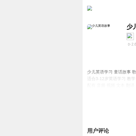
少
2.
少儿英语学习 童话故事 歌
适合3-12岁英语学习 教学
配有 音频 视频 文本 翻
微信
15210338759
大C 老师
用户评论