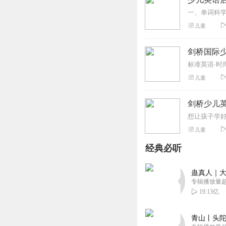
儿童
剑桥国际少
标准英语·时
儿童
剑桥少儿
想让孩子学
儿童
经典必听
蛊真人｜大
专辑播放量超1
19.13亿
青山丨头陀