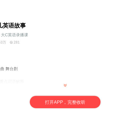
儿英语故事
大C英语录播课
63万
281
曲 舞台剧
译 重点词语解释
打
开
A
P
P，完整收听