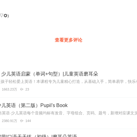
▽✪)
查看更多评论
】少儿英语启蒙（单词+句型）|儿童英语磨耳朵
1663.23万
23
英语（第二版）Pupil's Book
2380.91万
144
蒙|口语天天练（初级）|磨耳朵英语