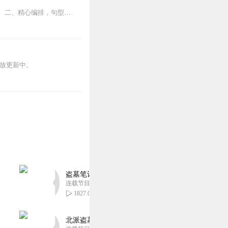
一、单词科学分类，将单词套进句子里练习，既锻炼了句型表达，又积累了单词，一举两得。二、精心编排，句型和单词都是生活中常见常用到的，简单实用，全方位覆盖生活场景；...
开放更新中。
盗墓笔记 全8部丨豪华CV版丨苏尚卿&边江 领衔
连载节目超七百集
1827.01万
北派盗墓笔记丨头陀渊出品丨悬疑灵异丨摸金校尉丨