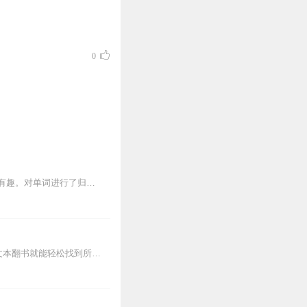
0
快乐启蒙，让孩子轻松爱上英语！本课程专为儿童精心打造，从基础入手，简单易学，快乐有趣。对单词进行了归纳分类，并配有精美的图文，让孩子学习英语更加直观，更加轻松。...
标准英语·时尚英语·少儿英语每个音频均标有发音、字母组合、页码、题号，新增对应课文文本翻书就能轻松找到所需音频。标题解析：KB1Pupil'sBookU...