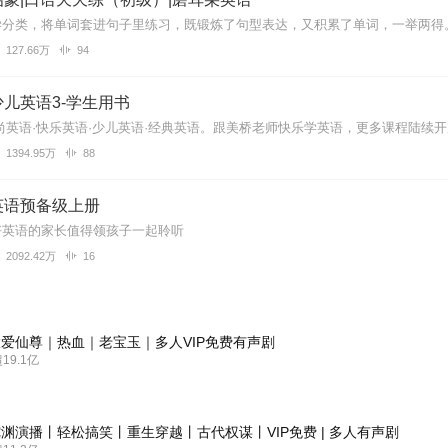
127.66万
94
儿英语3-学生用书
尚英语·快乐英语·少儿英语·经典英语。跟美桥老师快乐学英语，更多课程陆续
1394.95万
88
英语预备级上册
好英语的家长值得领孩子一起聆听
2092.42万
16
爱仙尊｜热血｜老宝玉｜多人VIP免费有声剧
9.1亿
渊演播丨轻松搞笑丨重生穿越丨古代权谋丨VIP免费 | 多人有声剧