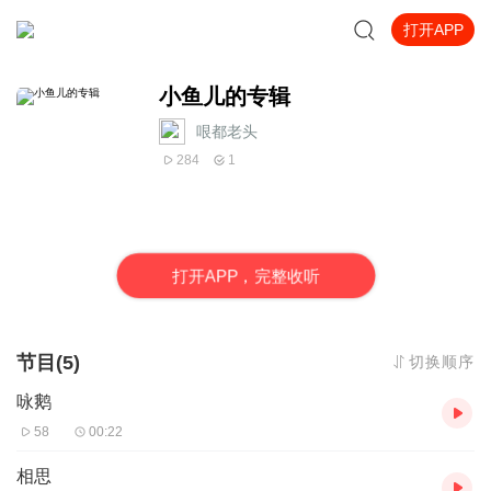
打开APP
小鱼儿的专辑
哏都老头
284
1
打
开
A
P
P，完整收听
节目(5)
切换顺序
咏鹅
58
00:22
相思