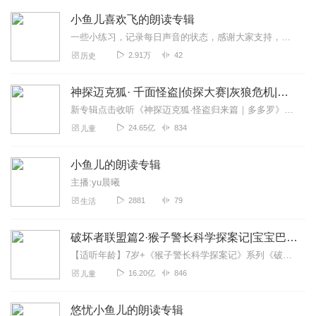
小鱼儿喜欢飞的朗读专辑
一些小练习，记录每日声音的状态，感谢大家支持，我会持续输出优质内容。
2.91万
42
历史
神探迈克狐· 千面怪盗|侦探大赛|灰狼危机|多多罗
新专辑点击收听《神探迈克狐·怪盗归来篇｜多多罗》！！！>>>点击进入主播橱窗购买《神探迈克狐》系列图书吧!<<<多多罗故事【点击前往】收听多多罗其他好玩有趣的故...
24.65亿
834
儿童
小鱼儿的朗读专辑
主播:yu晨曦
2881
79
生活
破坏者联盟篇2·猴子警长科学探案记|宝宝巴士故事
【适听年龄】7岁+《猴子警长科学探案记》系列《破坏者联盟篇1·猴子警长科学探案记》>>>《破坏者联盟篇2·猴子警长科学探案记》>>>《破坏者联盟篇3·猴子警长科...
16.20亿
846
儿童
悠忧小鱼儿的朗读专辑