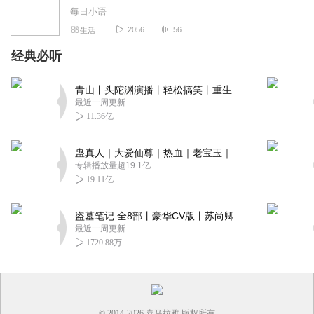
每日小语
2056
56
生活
经典必听
青山丨头陀渊演播丨轻松搞笑丨重生穿越丨古代权谋丨VIP免费 | 多人有声剧
最近一周更新
11.36亿
蛊真人｜大爱仙尊｜热血｜老宝玉｜多人VIP免费有声剧
专辑播放量超19.1亿
19.11亿
盗墓笔记 全8部丨豪华CV版丨苏尚卿&边江 领衔 多人有声剧丨冠声文化丨南派三叔
最近一周更新
1720.88万
© 2014-
2026
喜马拉雅 版权所有