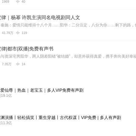
1969
40
定律｜杨幂 许凯主演同名电视剧同人文
41.79万
119
律|都市|双播|免费有声书
7.35万
14
爱仙尊｜热血｜老宝玉｜多人VIP免费有声剧
9.1亿
渊演播丨轻松搞笑丨重生穿越丨古代权谋丨VIP免费 | 多人有声剧
1.3亿