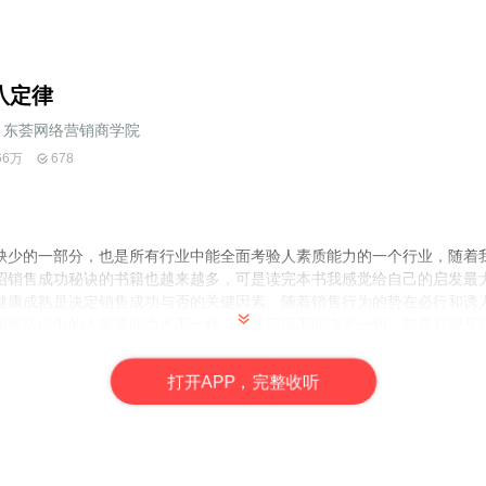
八定律
东荟网络营销商学院
66万
678
缺少的一部分，也是所有行业中能全面考验人素质能力的一个行业，随着
绍销售成功秘诀的书籍也越来越多，可是读完本书我感觉给自己的启发最
健康成熟是决定销售成功与否的关键因素。随着销售行为的势在必行和诱
销售队伍中的人素质能力各不一样，虽然回报不能决定一切，却是直观反
则”也同样适用于我们的销售团队，那就是“在销售人员中，最顶尖的20
0%的钱。”成功是可以复制的，所以本书的目的就是教我们正确掌握销售
打
开
A
P
P，完整收听
老师V信：
540338713