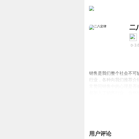
二
3.
销售是我们整个社会不可
行业，各种向我们推荐介
常赞同销售中的心理是否
都加入了销售行业，当然
我们销售区域里的“二八法
下80%的人只挣到了2
力，做销售队伍的20%。
用户评论