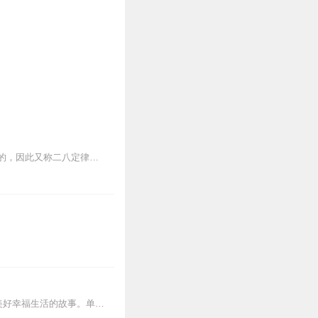
在任何一组东西中，最重要的只占其中一小部分，约20%，其余80%尽管是多数，却是次要的，因此又称二八定律。习惯上，二八定律讨论的是顶端的20%，而非底部的20%...
讲述了精英律师秦施与资深宅男阳华，两人阴差阳错“被结婚”，却意外获得真爱，携手奔向美好幸福生活的故事。单身女律师秦施一心追求事业，被父母猛烈逼婚。顶级律所诚与慧...