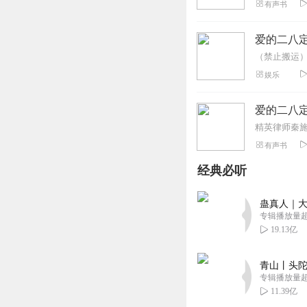
有声书
爱的二八
娱乐
爱的二八定
有声书
经典必听
蛊真人｜大
专辑播放量超1
19.13亿
青山丨头陀
专辑播放量超1
11.39亿