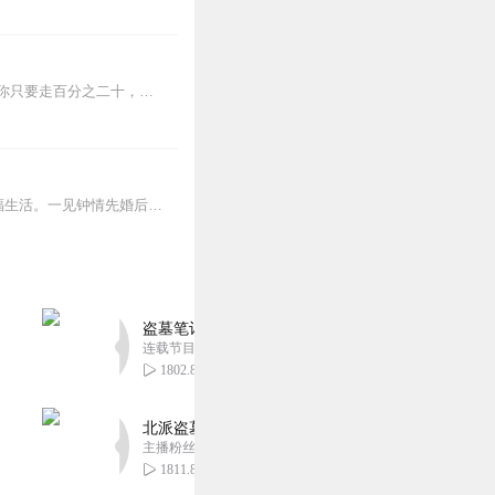
（禁止搬运）秦施：爱情只能维持十八个月……阳华：二分注定，八分为你……剩下的路，你只要走百分之二十，那百分之八十，由我向你走来……当两颗不愿结婚的心碰撞，又会...
精英律师秦施与资深宅男阳华，两人阴差阳错“被结婚”，却意外获得真爱，携手奔向美好幸福生活。一见钟情先婚后爱（喜欢就订阅吧，还等什么？）佛系主播，佛系更新，敬...
盗墓笔记 全8部丨豪华CV版丨苏尚卿&边江 领衔
连载节目超七百集
1802.87万
北派盗墓笔记丨头陀渊出品丨悬疑灵异丨摸金校尉丨
主播粉丝1659万
1811.84万