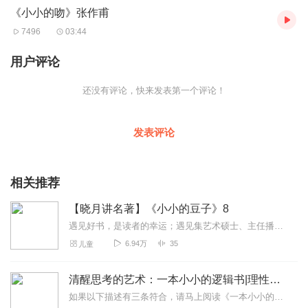
《小小的吻》张作甫
7496
03:44
用户评论
还没有评论，快来发表第一个评论！
发表评论
相关推荐
【晓月讲名著】《小小的豆子》8
遇见好书，是读者的幸运；遇见集艺术硕士、主任播音员、国家二级心理咨询师、阅读推广人四者于一身的播讲者，那是一种缘分，更是一种非凡的听读品味。晓月阿姨愿和你携手在...
6.94万
35
儿童
清醒思考的艺术：一本小小的逻辑书|理性沟通提高效率
如果以下描述有三条符合，请马上阅读《一本小小的逻辑书》吧！面对从没接触过的问题，不知道如何着手解决很容易被人说服，但自己说话却没人听进去×发给领导的方案，因为考...