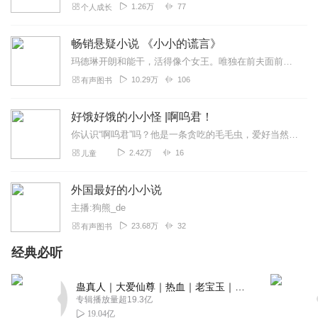
1.26万
77
个人成长
畅销悬疑小说 《小小的谎言》
玛德琳开朗和能干，活得像个女王。唯独在前夫面前，她像个女孩，闹着别扭。她一直不明白为什么他和他的新妻子要让他们的孩子和她的孩子上同一所学校；还...
10.29万
106
有声图书
好饿好饿的小小怪 |啊呜君！
你认识“啊呜君”吗？他是一条贪吃的毛毛虫，爱好当然是吃啦！春天，他吃掉玉、哈密瓜……瞧！瓜皮上的“大网”把小鸡吓了一跳；夏天，他吃掉雷公做的鸡蛋饼寿、深水虾寿、...
2.42万
16
儿童
外国最好的小小说
主播:狗熊_de
23.68万
32
有声图书
经典必听
蛊真人｜大爱仙尊｜热血｜老宝玉｜多人VIP免费有声剧
专辑播放量超19.3亿
19.04亿