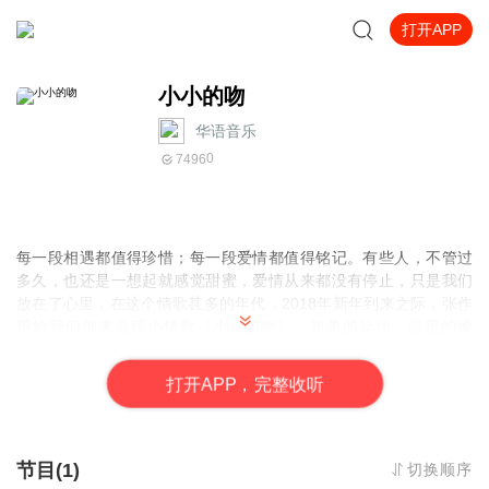
打开APP
小小的吻
华语音乐
0
7496
每一段相遇都值得珍惜；每一段爱情都值得铭记。有些人，不管过
多久，也还是一想起就感觉甜蜜，爱情从来都没有停止，只是我们
放在了心里，在这个情歌甚多的年代，2018年新年到来之际，张作
甫给我们带来温暖小情歌《小小的吻》，简单的旋律，温暖的嗓
音，让人体味到爱的真谛，爱过、痛过、错过、才懂得珍惜。
打
开
A
P
P，完整收听
节目(1)
切换顺序