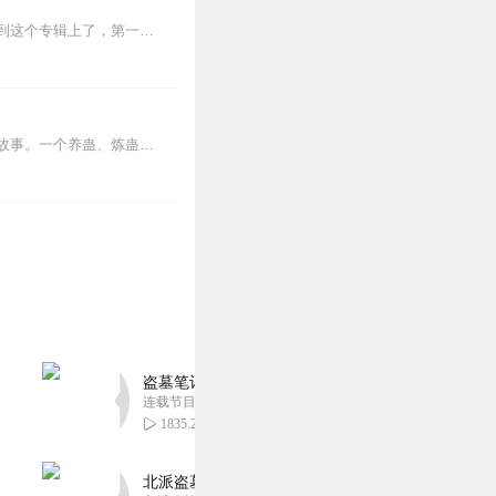
骚操作不断的穿书女配团宠逆袭爽文由于第一个故事是新开的文，不想建新专辑，所以就传到这个专辑上了，第一个故事是没有完结的长文，大家如果比较着急，可以先从第2个故事...
内容简介【黑暗文反派流封神之作】人是万物之灵，蛊是天地真精。一个穿越者不断重生的故事。一个养蛊、炼蛊、用蛊的奇特世界。配音组（男角色）老宝玉旁白...
盗墓笔记 全8部丨豪华CV版丨苏尚卿&边江 领衔
连载节目超七百集
1835.25万
北派盗墓笔记丨头陀渊出品丨悬疑灵异丨摸金校尉丨