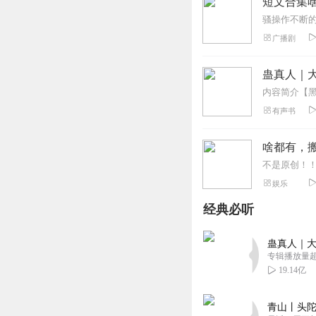
短文合集
广播剧
蛊真人｜大
有声书
啥都有，
不是原创！
娱乐
经典必听
蛊真人｜大
专辑播放量超1
19.14亿
青山丨头陀