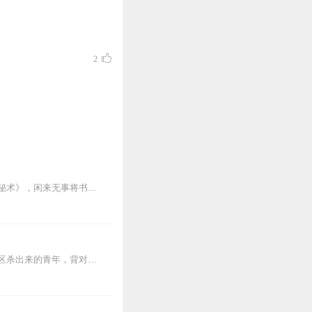
2
胡八一上山下乡来到中蒙边境的岗岗营子，带上了家中仅存的一本书——《十六字阴阳风水秘术》，闲来无事将书中文字背得滚瓜烂熟。之后参军到西藏，遇上雪崩掉落一条巨大的地...
【内容简介】灾变过后，大地满目疮痍。粮食匮乏，资源紧俏，局势混乱……一位从待规划区杀出来的青年，背对着漫天黄沙，孤身来到九区谋生，却不曾想偶然结识三五好友，一念...