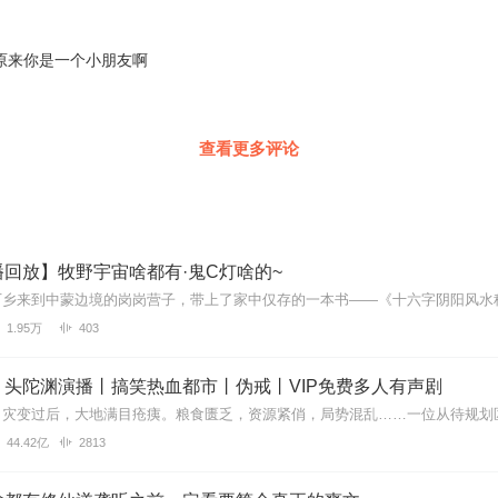
 原来你是一个小朋友啊
查看更多评论
回放】牧野宇宙啥都有·鬼C灯啥的~
1.95万
403
丨头陀渊演播丨搞笑热血都市丨伪戒丨VIP免费多人有声剧
44.42亿
2813