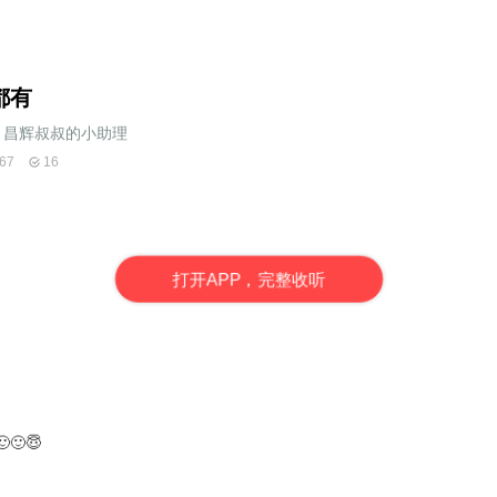
都有
昌辉叔叔的小助理
67
16
打
开
A
P
P，完整收听
🙂😇