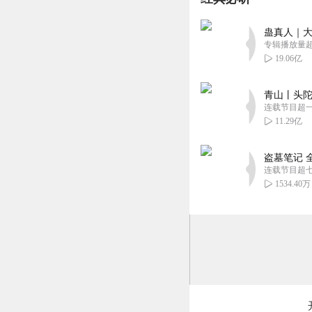
NKtt
蛊真人｜大
我不会告诉你们我
专辑播放量超1
19.06亿
回复
2020-04-23
青山丨头陀
火莲凤舞
连载节目超
这么好听，一级推
11.29亿
回复
2020-04-16
盗墓笔记 
连载节目超
1534.40万