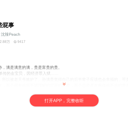
些屁事
沈辣Peach
2.88万
9417
孙，满是满意的满，贵是富贵的贵。
代单传的金宝贝，因经济罪入狱……
，所以被老天爷嫉妒了。孙满贵觉得自己的后半辈子应该也会幸福的，可
大，那个拥有他所不能理解的背景的商群，那个总是喜欢揪住他不放的商
被压？
打
开
A
P
P，完整收听