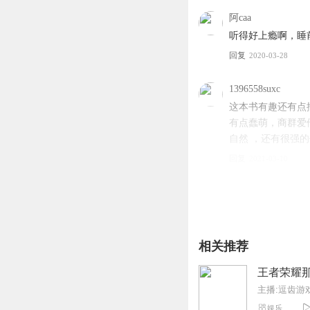
阿caa
听得好上瘾啊，睡
回复
2020-03-28
1396558suxc
这本书有趣还有点
有点蠢萌，商群爱
自然 ，还有很强
回复
2021-03-10
美丽的小琪子o
很好看，两个人之
回复
2020-03-23
相关推荐
Vr透明
王者荣耀
其实看书名不是很
主播:逗齿游
夏 白将 季封亮这
娱乐