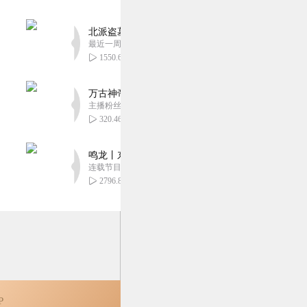
北派盗墓笔记丨头陀渊出品丨悬疑灵异丨摸金校尉丨
最近一周更新
1550.64万
6
万古神帝丨玄幻丨热血丨紫襟团队演播丨多人有声
主播粉丝2836万
320.46万
6
鸣龙丨东方玄幻丨紫襟团队丨轻松搞笑丨多人有声
连载节目超五百集
2796.86万
P