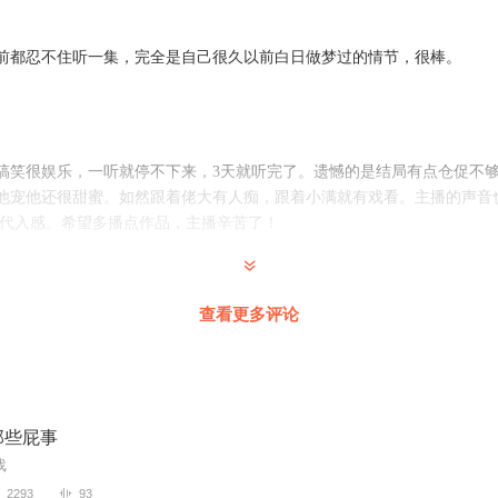
前都忍不住听一集，完全是自己很久以前白日做梦过的情节，很棒。
搞笑很娱乐，一听就停不下来，3天就听完了。遗憾的是结局有点仓促不
他宠他还很甜蜜。如然跟着佬大有人痴，跟着小满就有戏看。主播的声音
的代入感。希望多播点作品，主播辛苦了！
查看更多评论
间好甜，好宠！没闹什么矛盾，小满傻傻的，可爱！主播的播讲十分好！😘
那些屁事
吸引 不过听了就停不下来了 本来以为这本书内容会比较暗黑呢 原来是这
戏
几对的故事
2293
93