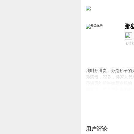
那
28
我叫孙满贵，孙是孙子的
孙满贵，22岁，孙家九
孙满贵的前半生是幸福的
确定了。那个黑社会的老
他明明是男人，为什么要
用户评论