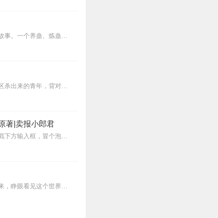
8
内容简介【黑暗文反派流封神之作】人是万物之灵，蛊是天地真精。一个穿越者不断重生的故事。一个养蛊、炼蛊、用蛊的奇特世界。配音组（男角色）老宝玉旁白...
线 这些都比不上主播的演
8
【内容简介】灾变过后，大地满目疮痍。粮食匮乏，资源紧俏，局势混乱……一位从待规划区杀出来的青年，背对着漫天黄沙，孤身来到九区谋生，却不曾想偶然结识三五好友，一念...
7
原著|卖报小郎君
【冒泡有奖】听说杨千幻那厮要与我一较高下，我许七安要开始装叉了！快进入声音播放页戳下方输入框，冒个泡偷偷告诉我，我要用哪些诗词才能胜过他？说得好的，有赏！202...
6
蒸汽与机械的浪潮中，谁能触及非凡？历史和黑暗的迷雾里，又是谁在耳语？我从诡秘中醒来，睁眼看见这个世界：枪械，大炮，巨舰，飞空艇，差分机；魔药，占卜，诅咒，倒吊人...
6