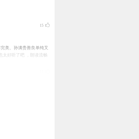
15
够完美。孙满贵善良单纯又
也太好听了吧 ，朗读流畅
11
😘😘
10
么甜这么宠的文 想知道立