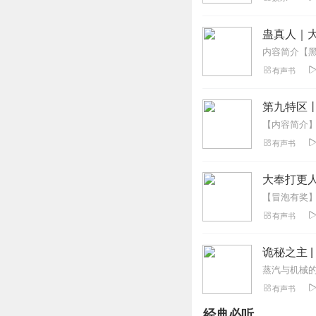
回复
2020-07-30
蛊真人｜大
瞳澈翎
很多时候故事要凌
有声书
绎 让我感觉故事
回复
2020-01-25
第九特区
艾依娅
有声书
这是第二次回听了
回复
2020-01-03
大奉打更人
我爱冰心冰心爱我
有声书
太棒了，我听过有
回复
2020-10-07
诡秘之主 
一本正经的读美耽
有声书
回复
2020-08-23
经典必听