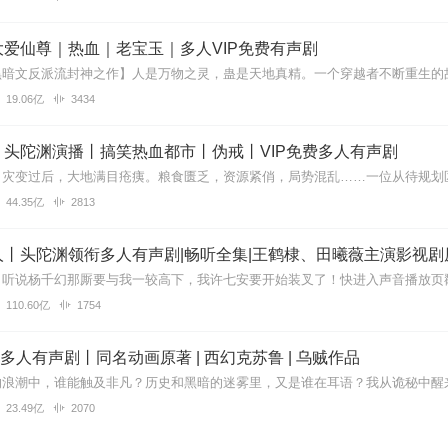
爱仙尊｜热血｜老宝玉｜多人VIP免费有声剧
驾于现实 才会吸引满足读者的猎奇 这个故事有温情 有刺激的生死悬于一
19.06亿
3434
特别有意思
丨头陀渊演播丨搞笑热血都市丨伪戒丨VIP免费多人有声剧
44.35亿
2813
主播棒棒哒
播的幽默风趣，语言诙谐，超赞
丨头陀渊领衔多人有声剧|畅听全集|王鹤棣、田曦薇主演影视剧
110.60亿
1754
趣的小说
| 多人有声剧丨同名动画原著 | 西幻克苏鲁 | 乌贼作品
，哈哈哈哈哈，听过的唯一不那么清水的美耽啦，喜欢
23.49亿
2070