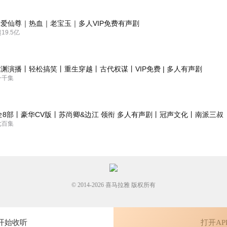
爱仙尊｜热血｜老宝玉｜多人VIP免费有声剧
半夜笑醒了，哈哈哈哈哈哈
9.5亿
渊演播丨轻松搞笑丨重生穿越丨古代权谋丨VIP免费 | 多人有声剧
一千集
荐。主播的声音真好听，内容真好。一句话，就是好！！
全8部丨豪华CV版丨苏尚卿&边江 领衔 多人有声剧丨冠声文化丨南派三叔
七百集
© 2014-
2026
喜马拉雅 版权所有
开始收听
打开AP