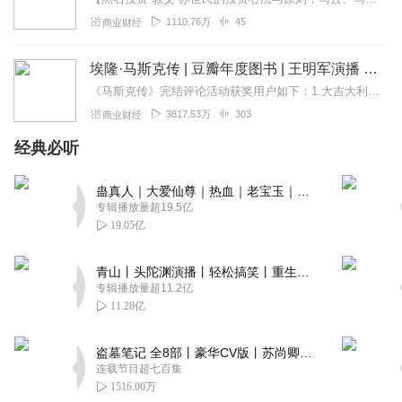
1110.76万
45
商业财经
埃隆·马斯克传 | 豆瓣年度图书 | 王明军演播 | 首部且唯一由马斯克参与并公开推荐的个人传记，全球同步上市
《马斯克传》完结评论活动获奖用户如下：1.大吉大利展宏图；2._念Tang糖_；3.沐家桃园义|耳目依心；4.拿起鼓敲起锣；5.走不动路了啊；6....
3817.53万
303
商业财经
经典必听
蛊真人｜大爱仙尊｜热血｜老宝玉｜多人VIP免费有声剧
专辑播放量超19.5亿
19.05亿
青山丨头陀渊演播丨轻松搞笑丨重生穿越丨古代权谋丨VIP免费 | 多人有声剧
专辑播放量超11.2亿
11.28亿
盗墓笔记 全8部丨豪华CV版丨苏尚卿&边江 领衔 多人有声剧丨冠声文化丨南派三叔
连载节目超七百集
1516.00万