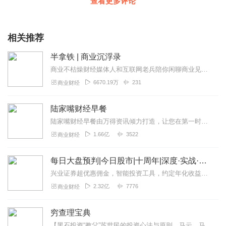
查看更多评论
相关推荐
半拿铁 | 商业沉浮录
商业不枯燥财经媒体人和互联网老兵陪你闲聊商业见闻。来杯半拿铁，边喝边唠。
6670.19万
231
商业财经
陆家嘴财经早餐
陆家嘴财经早餐由万得资讯倾力打造，让您在第一时间了解最全最新的财经资讯，上班族早上醒脑充电必备！（搜索微信公众号：Wind资讯或windzxsh，每天早晨推...
1.66亿
3522
商业财经
每日大盘预判|今日股市|十周年|深度·实战·干货
兴业证券超优惠佣⾦，智能投资⼯具，约定年化收益率最⾼8.xx%多的新客理财。1v1专⼈服务。点击链接开户>>讲师介绍华飞多维度看盘体系创始人股市实战派讲师...
2.32亿
7776
商业财经
穷查理宝典
【黑石投资“教父”苏世民的投资心法与原则，马云、马化腾都在学】点击了解：《苏世民：我的经验与教训》，正版有声书+大咖独家解读，助你读透巨富的投资逻辑。《穷查理宝...