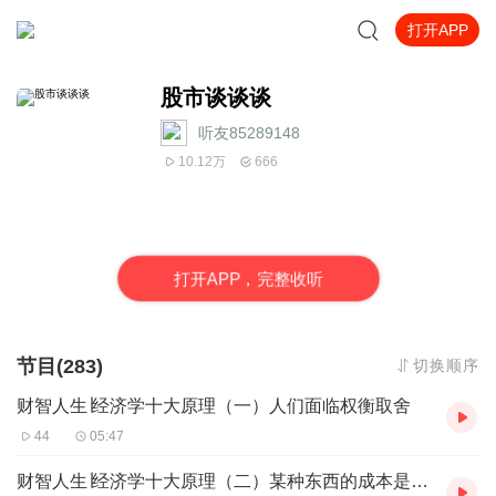
打开APP
股市谈谈谈
听友85289148
10.12万
666
打
开
A
P
P，完整收听
节目(283)
切换顺序
财智人生∣经济学十大原理（一）人们面临权衡取舍
44
05:47
财智人生∣经济学十大原理（二）某种东西的成本是为了得到它而放弃的东西