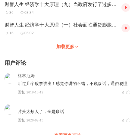
财智人生∣经济学十大原理（九）当政府发行了过多货币时，物价上升
36
03:34
财智人生∣经济学十大原理（十）社会面临通货膨胀与失业之间的短期权衡取舍
16
06:02
加载更多
用户评论
格林厄姆
听过几个股票讲座！感觉你讲的不错，不说废话，通俗易懂
回复
2019-10-12
0
片头太烦人了，全是废话
回复
2020-02-13
0