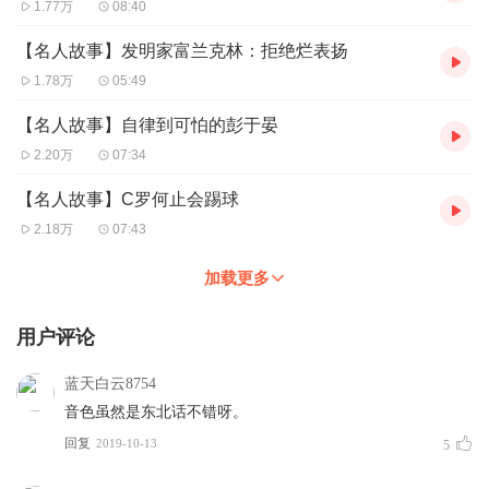
1.77万
08:40
【名人故事】发明家富兰克林：拒绝烂表扬
1.78万
05:49
【名人故事】自律到可怕的彭于晏
2.20万
07:34
【名人故事】C罗何止会踢球
2.18万
07:43
加载更多
用户评论
蓝天白云8754
音色虽然是东北话不错呀。
回复
2019-10-13
5