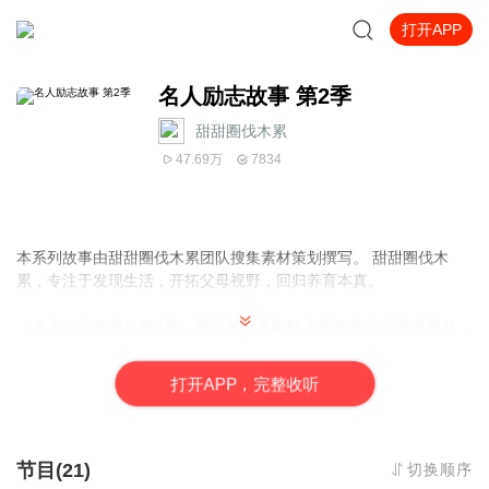
打开APP
名人励志故事 第2季
甜甜圈伐木累
47.69万
7834
本系列故事由甜甜圈伐木累团队搜集素材策划撰写。 甜甜圈伐木
累，专注于发现生活，开拓父母视野，回归养育本真。
《名人励志故事》第2季，延续第一季幽默大胆的东北话唠嗑风格，
讲述20位名人背后的故事，涉及历史及当代人物。
人生不容易，走到低谷的时候，前路迷茫不清，这些故事就是给你
打
开
A
P
P，完整收听
指明方向的前头的希望之灯。
非凡人物非常人生，听有趣有爱的《名人励志故事》，给你的家庭
教育不一样的启示。
节目(21)
切换顺序