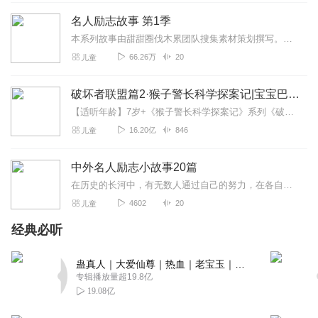
更新慢。 很棒吖
名人励志故事 第1季
回复
2020-03-22
1
本系列故事由甜甜圈伐木累团队搜集素材策划撰写。甜甜圈伐木累，专注于发现生活，开拓父母视野，回归养育本真。人生不容易，走到低谷的时候，前路迷茫不清，这些故事就是...
66.26万
20
儿童
当风来时那
讲的很有意思！👏👏👏
破坏者联盟篇2·猴子警长科学探案记|宝宝巴士故事
回复
2020-03-17
1
【适听年龄】7岁+《猴子警长科学探案记》系列《破坏者联盟篇1·猴子警长科学探案记》>>>《破坏者联盟篇2·猴子警长科学探案记》>>>《破坏者联盟篇3·猴子警长科...
16.20亿
846
儿童
圈圈_eh1
喜欢东北圈圈，求第三季，求更新
中外名人励志小故事20篇
回复
2020-03-13
1
在历史的长河中，有无数人通过自己的努力，在各自的领域取得了杰出的成就，从而名垂千古，被世人铭记，成为了一个名人。这本书每个故事里的主人公，都是为社会发展做出了卓...
4602
20
儿童
我是某人_呃_某人是谁
经典必听
特有趣，非常好玩，还是东北话
回复
2020-02-11
1
蛊真人｜大爱仙尊｜热血｜老宝玉｜多人VIP免费有声剧
专辑播放量超19.8亿
15076925vmz
19.08亿
肉丝袜子孙后代表什么