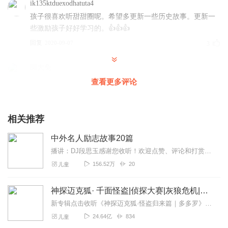
ik135ktduexodhatuta4
孩子很喜欢听甜甜圈呢。希望多更新一些历史故事。更新一
些激励孩子好好学习的。👍👍👍
回复
2020-09-07
3
圆大兔
还是很好的，听着的话还是有点舒服的
查看更多评论
回复
2020-06-10
2
相关推荐
1382810knks
好好好，非常喜欢甜甜圈！！！！😍😍😍😏😍😄😄
中外名人励志故事20篇
回复
2020-05-16
1
播讲：DJ段思玉感谢您收听！欢迎点赞、评论和打赏哦！
156.52万
20
儿童
听友191763406
好好好好好好好好好好
神探迈克狐· 千面怪盗|侦探大赛|灰狼危机|多多罗
回复
2020-05-01
1
新专辑点击收听《神探迈克狐·怪盗归来篇｜多多罗》！！！>>>点击进入主播橱窗购买《神探迈克狐》系列图书吧!<<<多多罗故事【点击前往】收听多多罗其他好玩有趣的故...
24.64亿
834
儿童
顾柒JLMKSRYX