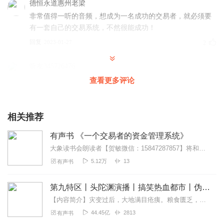
德恒永道惠州老梁
非常值得一听的音频，想成为一名成功的交易者，就必须要
有一套自己的交易系统，不然很能成功！
回复
2023-01-27
2
听友345726476
没经历过资金腰斩或者爆仓的代价，根本不知道资金管理的
查看更多评论
重要。主播书选得好，读得也真好。
回复
2022-06-03
2
相关推荐
新伟斗
有声书 《一个交易者的资金管理系统》
音色优美动听，心平气和吐字清晰，语速拿捏均匀得当。爱
大象读书会朗读者【贺敏微信：15847287857】将和您一起品鉴经典。在交易的迷宫中，资金管理是最重要的钥匙。班尼特·麦克道尔在《—个交易者的资金管理系统》...
了。
5.12万
13
有声书
回复
2020-12-30
2
第九特区丨头陀渊演播丨搞笑热血都市丨伪戒丨VIP免费多人有声剧
永不退缩_vu
【内容简介】灾变过后，大地满目疮痍。粮食匮乏，资源紧俏，局势混乱……一位从待规划区杀出来的青年，背对着漫天黄沙，孤身来到九区谋生，却不曾想偶然结识三五好友，一念...
很好的一本书，干货很多，不磨叽。对实际操作有本质性的
44.45亿
2813
有声书
帮助。