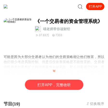
打开APP
《一个交易者的资金管理系统》
喵老师带你读财经
37.83万
7333
可能是因为大部分交易者认为他们的交易策略能让他们致富，所以
他们很少考虑风险控制。但是仅仅依靠策略是不能致富的。交易者
或投资者如果想扩大利润并避免金融风险，那么就要遵守纪律、开
发强壮的金融心理并开发优秀的资金管理系统。在《一个交易者的
资金管理系统》中，交易老手班尼特A·麦克道尔会告诉你资金管理
系统中的重要因素。
打
开
A
P
P，完整收听
麦克道尔会和你分享他的资金管理系统，他会帮助你根据你的风险
忍受度、经验水平和需求来设计你的资金管理系统。
本书通俗易懂，是投资者交易的好帮手。
节目(19)
切换顺序