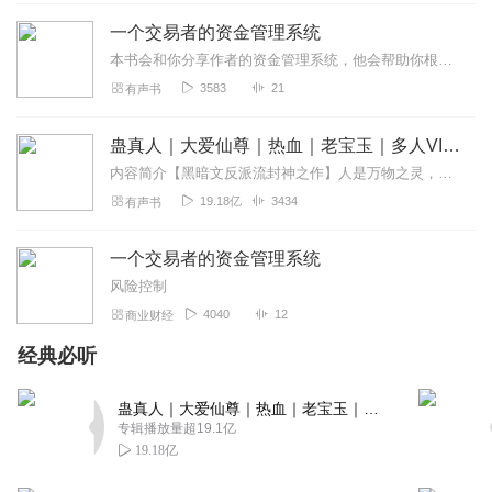
回复
2020-08-08
2
一个交易者的资金管理系统
本书会和你分享作者的资金管理系统，他会帮助你根据你的风险忍受度，经验水平和需求来设计你的资金管理系统，它定义了交易的6种风险——交易风险、市场风险、保证金风险、...
9lpmg
3583
21
有声书
选读的书很棒，书读得也特別好！👍
回复
2020-01-01
2
蛊真人｜大爱仙尊｜热血｜老宝玉｜多人VIP免费有声剧
内容简介【黑暗文反派流封神之作】人是万物之灵，蛊是天地真精。一个穿越者不断重生的故事。一个养蛊、炼蛊、用蛊的奇特世界。配音组（男角色）老宝玉旁白...
思考中前行_28
19.18亿
3434
有声书
内容很好，声音很有磁性
回复
2023-01-14
1
一个交易者的资金管理系统
风险控制
达拉封吧
4040
12
商业财经
好书。播报声音甜美清晰。
经典必听
回复
2021-11-12
1
张尚喜
蛊真人｜大爱仙尊｜热血｜老宝玉｜多人VIP免费有声剧
专辑播放量超19.1亿
非常感谢老师您的讲解！
19.18亿
回复
2020-05-18
1