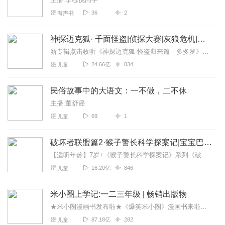
36
2
有声书
神探迈克狐· 千面怪盗|侦探大赛|灰狼危机|多多罗
新专辑点击收听《神探迈克狐·怪盗归来篇｜多多罗》！！！>>>点击进入主播橱窗购买《神探迈克狐》系列图书吧!<<<多多罗故事【点击前往】收听多多罗其他好玩有趣的故...
24.66亿
834
儿童
民俗故事中的大语文：一不做，二不休
主播:董舒谣
69
1
儿童
破坏者联盟篇2·猴子警长科学探案记|宝宝巴士故事
【适听年龄】7岁+《猴子警长科学探案记》系列《破坏者联盟篇1·猴子警长科学探案记》>>>《破坏者联盟篇2·猴子警长科学探案记》>>>《破坏者联盟篇3·猴子警长科...
16.20亿
846
儿童
米小圈上学记:一二三年级 | 畅销出版物
★米小圈漫画书发布啦★《爆笑米小圈》漫画书来啦《米小圈上学记》一二三年级正版广播剧！《米小圈上学记》系列是儿童作家北猫最新创作的儿童小说系列，作品诙谐幽默、好...
87.18亿
282
儿童