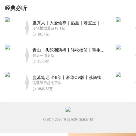
经典必听
蛊真人｜大爱仙尊｜热血｜老宝玉｜多人VIP免费有声剧
专辑播放量超19.1亿
19.14亿
青山丨头陀渊演播丨轻松搞笑丨重生穿越丨古代权谋丨VIP免费 | 多人有声剧
最近一周更新
11.40亿
盗墓笔记 全8部丨豪华CV版丨苏尚卿&边江 领衔 多人有声剧丨冠声文化丨南派三叔
连载节目超七百集
1846.58万
© 2014-
2026
喜马拉雅 版权所有