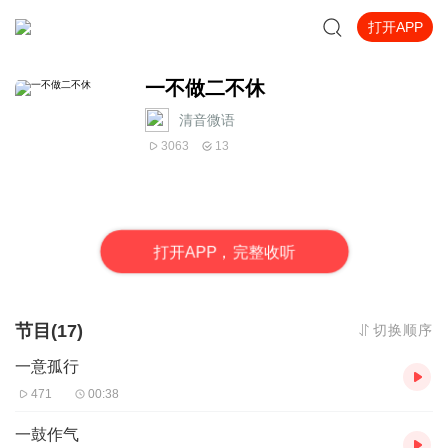
打开APP
一不做二不休
清音微语
3063
13
打
开
A
P
P，完整收听
节目(17)
切换顺序
一意孤行
471
00:38
一鼓作气