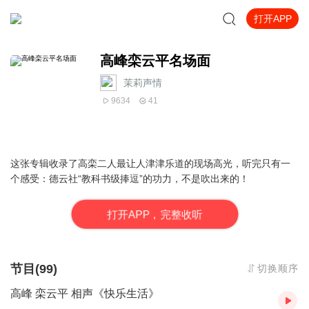
打开APP
高峰栾云平名场面
茉莉声情
9634
41
这张专辑收录了高栾二人最让人津津乐道的现场高光，听完只有一
个感受：德云社“教科书级捧逗”的功力，不是吹出来的！
打
开
A
P
P，完整收听
节目(99)
切换顺序
高峰 栾云平 相声《快乐生活》