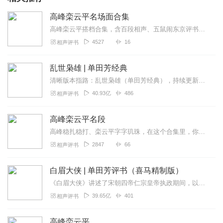
高峰栾云平名场面合集
高峰栾云平搭档合集，含百段相声、五鼠闹东京评书全本、高能贯口，不紧不慢听着舒服，德云社基本功天花板组合。
4527
16
相声评书
乱世枭雄 | 单田芳经典
清晰版本指路：乱世枭雄（单田芳经典），持续更新中《乱世枭雄》讲的是东北王张作霖和其子少帅张学良的传奇故事，是著名评书艺术家单田芳先生根据大量的历史材料和广为流传...
40.93亿
486
相声评书
高峰栾云平名段
高峰稳扎稳打、栾云平字字玑珠，在这个合集里，你将听到高栾十几年来最拿手、最叫座的看家名段。
2847
66
相声评书
白眉大侠 | 单田芳评书（喜马精制版）
《白眉大侠》讲述了宋朝四帝仁宗皇帝执政期间，以徐良、白云瑞为书胆，包括七侠、大五义、小五义、小七杰等众开封府校尉，在八王赵德芳、包拯、颜查散等清官的支持下，为保...
39.65亿
401
相声评书
高峰栾云平