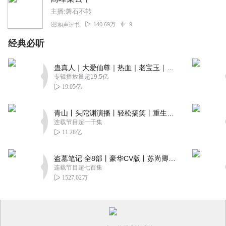
主播:磐石不转
140.69万
9
相声评书
经典必听
蛊真人｜大爱仙尊｜热血｜老宝玉｜多人VIP免费有声剧
专辑播放量超19.5亿
19.05亿
青山丨头陀渊演播丨轻松搞笑丨重生穿越丨古代权谋丨VIP免费 | 多人有声剧
连载节目超一千集
11.28亿
盗墓笔记 全8部丨豪华CV版丨苏尚卿&边江 领衔 多人有声剧丨冠声文化丨南派三叔
连载节目超七百集
1527.02万