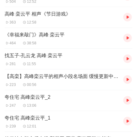
504
12:52
高峰 栾云平 相声《节日游戏》
363
12:58
《幸福来敲门》高峰 栾云平
464
38:58
找五子-孔云龙 高峰 栾云平
281
11:55
【高栾】高峰栾云平的相声小段名场面 缓慢更新中 打发时间必备
223
00:56
夸住宅 高峰栾云平_2
247
13:06
夸住宅 高峰栾云平_1
239
12:01