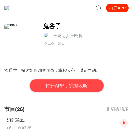
打开APP
鬼谷子
玉龙之乡张晓莉
155
1
沟通学。探讨如何洞察局势，掌控人心，谋定而动。
打
开
A
P
P，完整收听
节目(26)
切换顺序
飞箝.第五
6
03:28