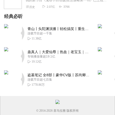
我的新节目《鬼谷子白话版|智慧谋略第一书》已上线，「点击下方图片」订阅收听↓↓↓↓↓↑↑↑↑↑↑↑↑↑↑↑↑↑↑↑↑↑↑↑↑-----------首先非常感...
2.07亿
3766
历史
经典必听
青山丨头陀渊演播丨轻松搞笑丨重生穿越丨古代权谋丨VIP免费 | 多人有声剧
连载节目超一千集
11.38亿
蛊真人｜大爱仙尊｜热血｜老宝玉｜多人VIP免费有声剧
专辑播放量超19.1亿
19.12亿
盗墓笔记 全8部丨豪华CV版丨苏尚卿&边江 领衔 多人有声剧丨冠声文化丨南派三叔
连载节目超七百集
1778.86万
© 2014-
2026
喜马拉雅 版权所有