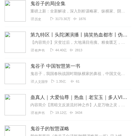
鬼谷子的局|全集
重磅上新：全新解读，深入剖析谋略家、纵横家、阴阳家鬼谷子，如何布局天下的辉煌传奇，点《鬼谷子的局》即可收听东方版“权力的游戏”《鬼谷子的局》是一部长篇历史小说。...
3173.30万
1876
历史
第九特区丨头陀渊演播丨搞笑热血都市丨伪戒丨VIP免费多人有声剧
【内容简介】灾变过后，大地满目疮痍。粮食匮乏，资源紧俏，局势混乱……一位从待规划区杀出来的青年，背对着漫天黄沙，孤身来到九区谋生，却不曾想偶然结识三五好友，一念...
44.40亿
2813
有声书
鬼谷子 中国智慧第一书
鬼谷子，我国春秋战国时期纵横家的鼻祖，中国文化史上充满神秘色彩的人物之一。《鬼谷子》又称作《捭阖策》，是中国传统兵法著述中少数精品中的一种，侧重于权谋策略及言谈...
1.35亿
61
人文国学
蛊真人｜大爱仙尊｜热血｜老宝玉｜多人VIP免费有声剧
内容简介【黑暗文反派流封神之作】人是万物之灵，蛊是天地真精。一个穿越者不断重生的故事。一个养蛊、炼蛊、用蛊的奇特世界。配音组（男角色）老宝玉旁白...
19.12亿
3434
有声书
鬼谷子的智慧谋略