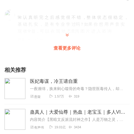
🌺 认 真 听 完 之 后 感 觉 很 不 错 ，整 体 状 态 很 稳 定 ，
基 础 扎 实 ， 是 有 专 业 学 过吗？如果 你 想 用 声 音 实
现 收🌹益，可 以 在 我 动 态查阅 图 片 进 入 咨 询
回复
2026-07-30
0
查看更多评论
声线优秀有立体感，整体表现有特色， 寻找演播好声音，您
完全符合我司要求， 可 以 腰 请 您 来 郎 读 一 些 国（学 ）
相关推荐
儿童（故事）经（书） 散（文）等等..可 以 拿 到 广告 收
益，在我动态作品查阅图片进 入 咨 询🌷 ‎ ‎
医妃毒谋，冷王请自重
回复
2026-07-10
一夜缠绵，换来剜心噬骨的奇毒？隐世医毒传人，却在异世被情毒逼上绝路！永安侯府嫡女？不过是继室眼中碍眼的棋子！既然如此，这棋盘，本医妃来掀了！毒亦解药，以彼之道还...
0
1.57万
319
悬疑
声线优秀有立体感，整体表现有特色， 寻找演播好声音，您
蛊真人｜大爱仙尊｜热血｜老宝玉｜多人VIP免费有声剧
完全符合我司要求， 可 以 腰 请 您 来 郎 读 一 些 国（学 ）
内容简介【黑暗文反派流封神之作】人是万物之灵，蛊是天地真精。一个穿越者不断重生的故事。一个养蛊、炼蛊、用蛊的奇特世界。配音组（男角色）老宝玉旁白...
儿童（故事）经（书） 散（文）等等..可 以 拿 到 广告 收
19.01亿
3434
有声书
益，在我动态作品查阅图片进 入 咨 询🌷 ‎ ‎