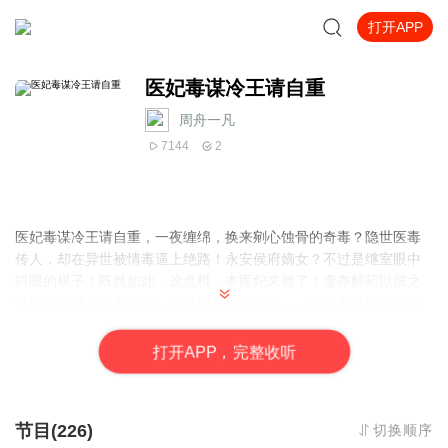
打开APP
医妃毒谋冷王请自重
周舟一凡
7144
2
医妃毒谋冷王请自重，一夜缠绵，换来剜心蚀骨的奇毒？隐世医毒
传人，却在异世被情毒逼上绝路！永安侯府嫡女？不过是继室眼中
碍眼的棋子！既然如此，这盘棋，本医妃来掀了！毒亦解药以彼之
道还施彼身！身中奇毒，她被迫与陌生男子……咳！那又如何？且
看她如何用医术翻云覆雨，在京都搅弄风云，虐渣女，斗继母，寻
身世，解奇毒！至于那位一夜春宵的“解药”？呵呵……本妃自有妙
打
开
A
P
P，完整收听
用！
节目(226)
切换顺序