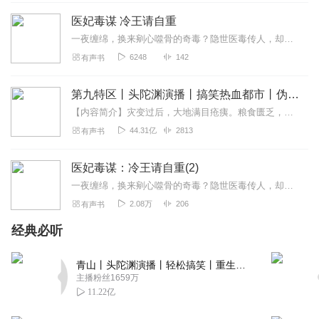
回复
2026-07-09
0
医妃毒谋 冷王请自重
一夜缠绵，换来剜心噬骨的奇毒？隐世医毒传人，却在异世被情毒逼上绝路！永安侯府嫡女？不过是继室眼中碍眼的棋子！身中奇毒，她被迫与陌生男子……咳！那又如何？且看...
作品声音温柔动人，情感表达细腻❤️很喜欢您的演绎风格。
6248
142
有声书
作品那么优秀，怎么没上架让更多人听呢，也能拿丰厚💰收
获🫰🏻我推荐了您，可以在我动态查阅咨 询🌷
第九特区丨头陀渊演播丨搞笑热血都市丨伪戒丨VIP免费多人有声剧
回复
2026-07-09
0
【内容简介】灾变过后，大地满目疮痍。粮食匮乏，资源紧俏，局势混乱……一位从待规划区杀出来的青年，背对着漫天黄沙，孤身来到九区谋生，却不曾想偶然结识三五好友，一念...
44.31亿
2813
有声书
💫 刚 听 完 你 的 作 品 真 的 让 人 挺 有 印 象 的 🎧 感 觉
医妃毒谋：冷王请自重(2)
你 很 有 自 己 的 风 格 我 司 现 有 大 量 文 篇 来 挑 战 下 不
一 样 的 体 验 呀 😉 来 试 一 下 新 的 可 能 性 💖💖💖 轻 松
一夜缠绵，换来剜心噬骨的奇毒？隐世医毒传人，却在异世被情毒逼上绝路！永安侯府嫡女？不过是继室眼中碍眼的棋子！既然如此，这棋盘，本医妃来掀了！毒亦解药，以彼之道还...
了 解 就 好～👇👇👇👇
2.08万
206
有声书
回复
2026-06-05
0
经典必听
青山丨头陀渊演播丨轻松搞笑丨重生穿越丨古代权谋丨VIP免费 | 多人有声剧
主播粉丝1659万
11.22亿