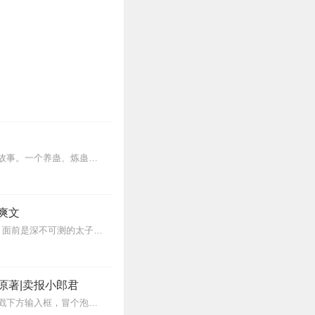
内容简介【黑暗文反派流封神之作】人是万物之灵，蛊是天地真精。一个穿越者不断重生的故事。一个养蛊、炼蛊、用蛊的奇特世界。配音组（男角色）老宝玉旁白...
爽文
【现代特工x古代祭品，开局即高潮！】她一睁眼，便是祭坛死局。周围是窃窃私语的百官，面前是深不可测的太子。没有系统，没有金手指，她只有一颗来自现代的特工大脑。他对...
原著|卖报小郎君
【冒泡有奖】听说杨千幻那厮要与我一较高下，我许七安要开始装叉了！快进入声音播放页戳下方输入框，冒个泡偷偷告诉我，我要用哪些诗词才能胜过他？说得好的，有赏！202...