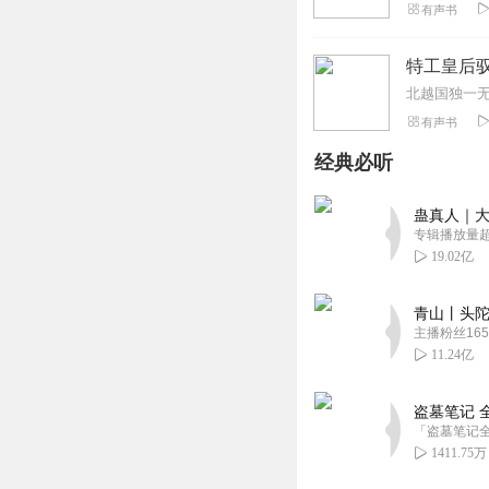
有声书
特工皇后驭
北越国独一
有声书
经典必听
蛊真人｜大
专辑播放量超1
19.02亿
青山丨头陀
主播粉丝165
11.24亿
盗墓笔记 
1411.75万