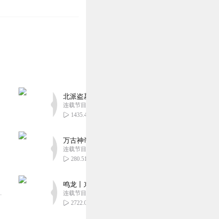
北派盗墓笔记丨头陀渊出品丨悬疑灵异丨摸金校尉丨
连载节目超四百集
1435.47万
万古神帝丨玄幻丨热血丨紫襟团队演播丨多人有声
连载节目超二百集
280.51万
鸣龙丨东方玄幻丨紫襟团队丨轻松搞笑丨多人有声
音乐娱乐集团出品，冠声文化制作，...
连载节目超五百集
2722.08万