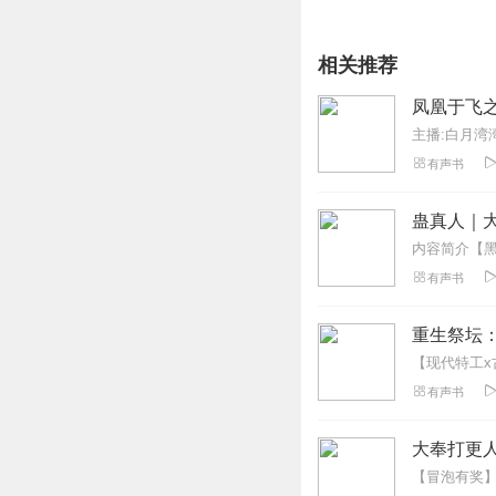
相关推荐
凤凰于飞之
主播:白月湾
有声书
蛊真人｜大
有声书
重生祭坛：
有声书
大奉打更人