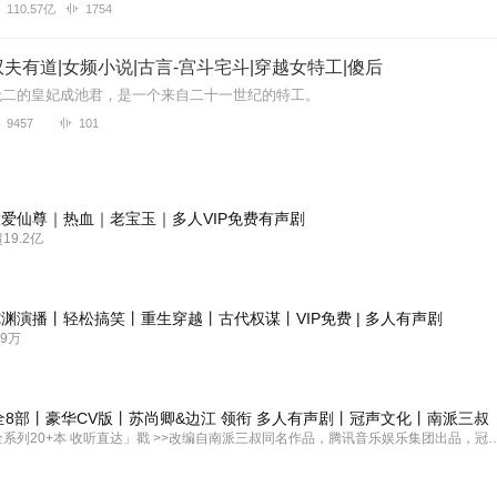
110.57亿
1754
夫有道|女频小说|古言-宫斗宅斗|穿越女特工|傻后
无二的皇妃成池君，是一个来自二十一世纪的特工。
9457
101
爱仙尊｜热血｜老宝玉｜多人VIP免费有声剧
9.2亿
渊演播丨轻松搞笑丨重生穿越丨古代权谋丨VIP免费 | 多人有声剧
9万
全8部丨豪华CV版丨苏尚卿&边江 领衔 多人有声剧丨冠声文化丨南派三叔
「盗墓笔记全系列20+本 收听直达」戳 >>改编自南派三叔同名作品，腾讯