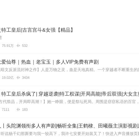
特工皇后|古言宫斗&女强【精品】
湾
75.91万
532
爱仙尊｜热血｜老宝玉｜多人VIP免费有声剧
19.02亿
3434
特工皇后杀疯了| 穿越逆袭|特工权谋|开局高能|帝后双强|大女主
7111
183
丨头陀渊领衔多人有声剧|畅听全集|王鹤棣、田曦薇主演影视剧