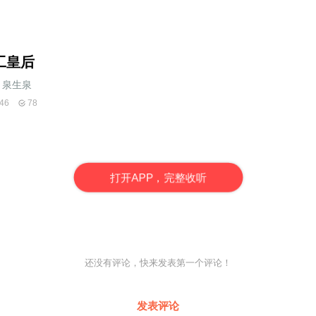
工皇后
泉生泉
46
78
打
开
A
P
P，完整收听
还没有评论，快来发表第一个评论！
发表评论