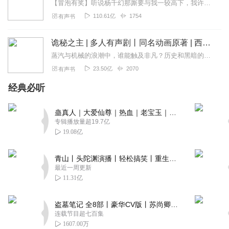
【冒泡有奖】听说杨千幻那厮要与我一较高下，我许七安要开始装叉了！快进入声音播放页戳下方输入框，冒个泡偷偷告诉我，我要用哪些诗词才能胜过他？说得好的，有赏！202...
110.61亿
1754
有声书
诡秘之主 | 多人有声剧丨同名动画原著 | 西幻克苏鲁 | 乌贼作品
蒸汽与机械的浪潮中，谁能触及非凡？历史和黑暗的迷雾里，又是谁在耳语？我从诡秘中醒来，睁眼看见这个世界：枪械，大炮，巨舰，飞空艇，差分机；魔药，占卜，诅咒，倒吊人...
23.50亿
2070
有声书
经典必听
蛊真人｜大爱仙尊｜热血｜老宝玉｜多人VIP免费有声剧
专辑播放量超19.7亿
19.08亿
青山丨头陀渊演播丨轻松搞笑丨重生穿越丨古代权谋丨VIP免费 | 多人有声剧
最近一周更新
11.31亿
盗墓笔记 全8部丨豪华CV版丨苏尚卿&边江 领衔 多人有声剧丨冠声文化丨南派三叔
连载节目超七百集
1607.00万