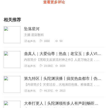
查看更多评论
相关推荐
坠落星河
主播:星际数科
1650
50
有声书
蛊真人｜大爱仙尊｜热血｜老宝玉｜多人VIP免费有声剧
内容简介【黑暗文反派流封神之作】人是万物之灵，蛊是天地真精。一个穿越者不断重生的故事。一个养蛊、炼蛊、用蛊的奇特世界。配音组（男角色）老宝玉旁白...
19.08亿
3434
有声书
第九特区丨头陀渊演播丨搞笑热血都市丨伪戒丨VIP免费多人有声剧
【内容简介】灾变过后，大地满目疮痍。粮食匮乏，资源紧俏，局势混乱……一位从待规划区杀出来的青年，背对着漫天黄沙，孤身来到九区谋生，却不曾想偶然结识三五好友，一念...
44.37亿
2813
有声书
大奉打更人丨头陀渊领衔多人有声剧|畅听全集|王鹤棣、田曦薇主演影视剧原著|卖报小郎君