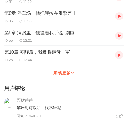
51
11:20
第8章 停车场，他把我按在引擎盖上
35
11:53
第9章 病房里，他握着我手说_别睡_
55
12:21
第10章 苏醒后，我反将继母一军
26
12:46
加载更多
用户评论
蛋挞芽芽
解压时可以听，很不错呢
回复
2026-05-01
1