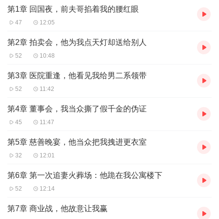
第1章 回国夜，前夫哥掐着我的腰红眼
47
12:05
第2章 拍卖会，他为我点天灯却送给别人
52
10:48
第3章 医院重逢，他看见我给男二系领带
52
11:42
第4章 董事会，我当众撕了假千金的伪证
45
11:47
第5章 慈善晚宴，他当众把我拽进更衣室
32
12:01
第6章 第一次追妻火葬场：他跪在我公寓楼下
52
12:14
第7章 商业战，他故意让我赢