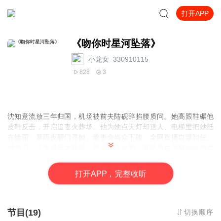
打开APP
《吻你时星河坠落》
小龙女_330910115
828
3
沈知意流放三年归国，机场被前夫陆砚辞掐腰质问。她高跟鞋碾他
皮鞋反击，开启追妻火葬场。他为她点天灯却送人、电梯里把她抵
在镜面、暴雨夜砸门寻她、董事会当众下跪、全网直播自爆卸任。
她挡刀、注资成最大股东、提出三年之约。最终身世反转——她才
是十五年前火场背他出来的真救命恩人。他甘之如饴被她锁一辈
子，她甘愿被困。追妻火葬场，彻底通关。
打
开
A
P
P，完整收听
节目(19)
切换顺序