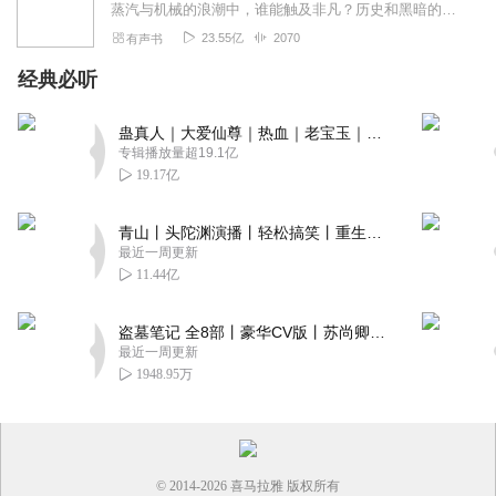
蒸汽与机械的浪潮中，谁能触及非凡？历史和黑暗的迷雾里，又是谁在耳语？我从诡秘中醒来，睁眼看见这个世界：枪械，大炮，巨舰，飞空艇，差分机；魔药，占卜，诅咒，倒吊人...
23.55亿
2070
有声书
经典必听
蛊真人｜大爱仙尊｜热血｜老宝玉｜多人VIP免费有声剧
专辑播放量超19.1亿
19.17亿
青山丨头陀渊演播丨轻松搞笑丨重生穿越丨古代权谋丨VIP免费 | 多人有声剧
最近一周更新
11.44亿
盗墓笔记 全8部丨豪华CV版丨苏尚卿&边江 领衔 多人有声剧丨冠声文化丨南派三叔
最近一周更新
1948.95万
© 2014-
2026
喜马拉雅 版权所有