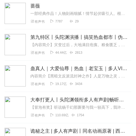
蔷薇
一部经典作品！人物刻画细腻！情节起伏吸引人。根据听众的喜好而精选，声音清晰，感染力强。感情色彩浓厚。。就是对我们的最大支持和厚爱。每天加班很辛苦，您就动动手指支...
7787
29
有声书
第九特区丨头陀渊演播丨搞笑热血都市丨伪戒丨VIP免费多人有声剧
【内容简介】灾变过后，大地满目疮痍。粮食匮乏，资源紧俏，局势混乱……一位从待规划区杀出来的青年，背对着漫天黄沙，孤身来到九区谋生，却不曾想偶然结识三五好友，一念...
44.44亿
2813
有声书
蛊真人｜大爱仙尊｜热血｜老宝玉｜多人VIP免费有声剧
内容简介【黑暗文反派流封神之作】人是万物之灵，蛊是天地真精。一个穿越者不断重生的故事。一个养蛊、炼蛊、用蛊的奇特世界。配音组（男角色）老宝玉旁白...
19.17亿
3434
有声书
大奉打更人丨头陀渊领衔多人有声剧|畅听全集|王鹤棣、田曦薇主演影视剧原著|卖报小郎君
【冒泡有奖】听说杨千幻那厮要与我一较高下，我许七安要开始装叉了！快进入声音播放页戳下方输入框，冒个泡偷偷告诉我，我要用哪些诗词才能胜过他？说得好的，有赏！202...
110.69亿
1754
有声书
诡秘之主 | 多人有声剧丨同名动画原著 | 西幻克苏鲁 | 乌贼作品