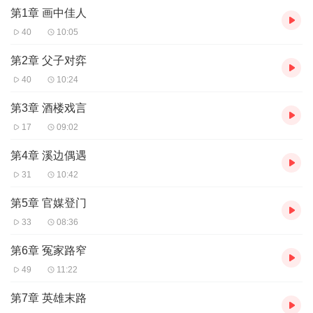
第1章 画中佳人
【作者介绍】
40
10:05
作者：墨墨凝嫣
第2章 父子对弈
【主播介绍】
40
10:24
我是奇迹小说的AI主播，更新稳定，为您播讲优质小说~欢迎关注留
言
第3章 酒楼戏言
17
09:02
第4章 溪边偶遇
31
10:42
第5章 官媒登门
33
08:36
第6章 冤家路窄
49
11:22
第7章 英雄末路