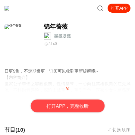
打开APP
锦年蔷薇
墨墨凝嫣
0
314
日更5集，不定期爆更！订阅可以收到更新提醒哦~
【内容简介】
世家公子李锦之容貌俊朗、性情桀骜，一心向往英雄救美的江湖风
流。不料踏青遇险，深陷山贼重围，重伤垂危。医家少女沈蔷薇医
术卓绝，幼时容貌受损，性情泼辣坦荡，不惧凶险将他救下。谁知
李锦之嫌她貌丑，出言刻薄，二人就此结怨，朝夕相伴间吵闹不
打
开
A
P
P，完整收听
断。边关战事骤起，李锦之远赴沙场，五年磨砺，蜕变为沉稳威严
的镇国大将军。沈蔷薇潜心修行医术，褪去旧貌，清丽绝尘，入宫
成为御用女医。二人意外重逢，李锦之幡然醒悟，悔恨当初浅薄。
傲娇将军自此痴情追妻，双向拉扯，破冰和解，终以余生相守，成
节目(10)
切换顺序
就一段丑颜救英雄、将军恋医女的温柔佳话。