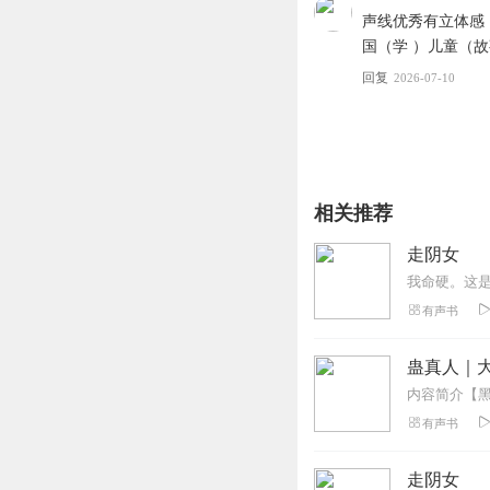
声线优秀有立体感，
国（学 ）儿童（故事
回复
2026-07-10
相关推荐
走阴女
有声书
蛊真人｜大
有声书
走阴女