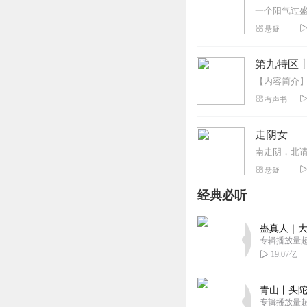
悬疑
第九特区
有声书
走阴女
悬疑
经典必听
蛊真人｜大
专辑播放量超1
19.07亿
青山丨头陀
专辑播放量超1