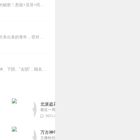
一个阳气过盛克夫，克子，克己的冷冽女子，走在阴阳的缝隙中，揭开一个个逝者不可能说的秘密！悬疑+灵异+民俗】走阴女：她用阴阳眼，破生死案。
【内容简介】灾变过后，大地满目疮痍。粮食匮乏，资源紧俏，局势混乱……一位从待规划区杀出来的青年，背对着漫天黄沙，孤身来到九区谋生，却不曾想偶然结识三五好友，一念...
南走阴，北请神，今天咱们简单的来讲讲走阴。走阴又叫过阴，又称摸吓、摸瞎、驱鬼、下神、下阴。"走阴”，顾名思义就是到阴间走访。哪家有病有灾，首先是驱邪驱鬼，如果驱...
北派盗墓笔记丨头陀渊出品丨悬疑灵异丨摸金校尉丨
最近一周更新
1615.45万
万古神帝丨玄幻丨热血丨紫襟团队演播丨多人有声
主播粉丝2836万