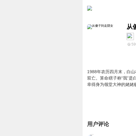
从
59
1988年农历四月末，白
双亡。算命瞎子称“我”是
幸得身为领堂大神的姥姥极
用户评论