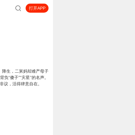
打开APP
四）降生，二舅妈却难产母子
负“傻子”“灾星”的名声。
人非议，活得肆意自在。