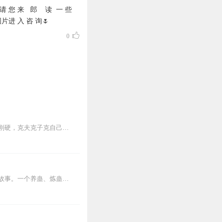
 您 来 郎 读 一 些
进 入 咨 询🌷
0
我命硬。这是我一出生便会萦绕在耳边的话，算命的瞎子说我是白虎座煞，女生男命，先天刚硬，克夫克子克自己。村里人都说我活不下来，阳气太烈，就算是硬保住命了，以后也是...
内容简介【黑暗文反派流封神之作】人是万物之灵，蛊是天地真精。一个穿越者不断重生的故事。一个养蛊、炼蛊、用蛊的奇特世界。配音组（男角色）老宝玉旁白...