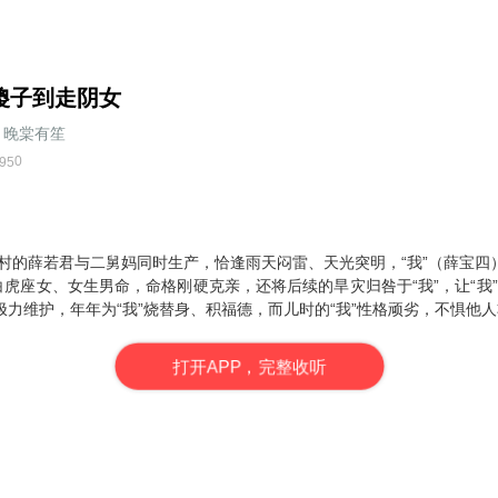
傻子到走阴女
晚棠有笙
0
95
山村的薛若君与二舅妈同时生产，恰逢雨天闷雷、天光突明，“我”（薛宝
白虎座女、女生男命，命格刚硬克亲，还将后续的旱灾归咎于“我”，让“我”背
力维护，年年为“我”烧替身、积福德，而儿时的“我”性格顽劣，不惧他
打
开
A
P
P，完整收听