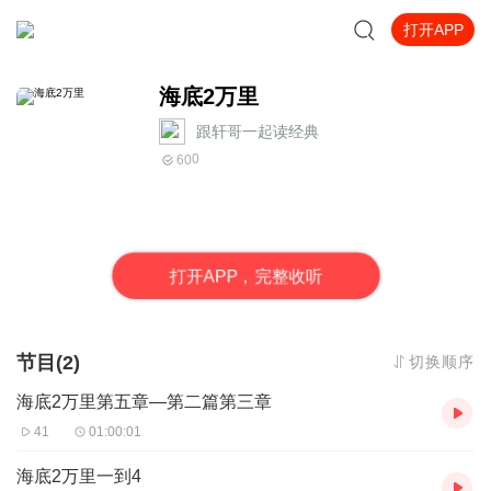
打开APP
海底2万里
跟轩哥一起读经典
0
60
打
开
A
P
P，完整收听
节目(2)
切换顺序
海底2万里第五章—第二篇第三章
41
01:00:01
海底2万里一到4