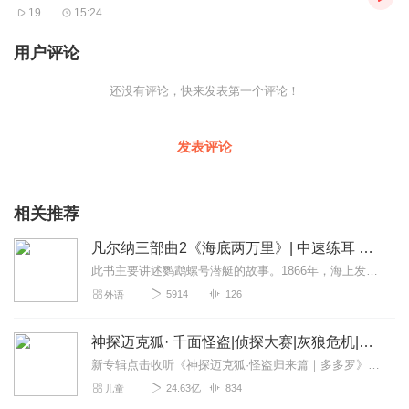
19
15:24
用户评论
还没有评论，快来发表第一个评论！
发表评论
相关推荐
凡尔纳三部曲2《海底两万里》| 中速练耳 英文字幕
此书主要讲述鹦鹉螺号潜艇的故事。1866年，海上发现了一只疑似为独角鲸的大怪物，阿龙纳斯教授及仆人康塞尔受邀参加追捕。在追捕过程中，他们与鱼叉手尼德·兰不幸落水...
5914
126
外语
神探迈克狐· 千面怪盗|侦探大赛|灰狼危机|多多罗
新专辑点击收听《神探迈克狐·怪盗归来篇｜多多罗》！！！>>>点击进入主播橱窗购买《神探迈克狐》系列图书吧!<<<多多罗故事【点击前往】收听多多罗其他好玩有趣的故...
24.63亿
834
儿童