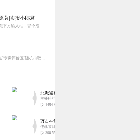
原著|卖报小郎君
【冒泡有奖】听说杨千幻那厮要与我一较高下，我许七安要开始装叉了！快进入声音播放页戳下方输入框，冒个泡偷偷告诉我，我要用哪些诗词才能胜过他？说得好的，有赏！202...
【上新福利】即日起截至3月23日，订阅+评论专辑，将根据用户收听时长+评论走心程度，在“专辑评价区”随机抽取1位真爱粉送纸书1本！【社群福利】欢迎熊猫君的粉丝听...
北派盗墓笔记丨头陀渊出品丨悬疑灵异丨摸金校尉丨
主播粉丝1659万
1494.81万
万古神帝丨玄幻丨热血丨紫襟团队演播丨多人有声
连载节目超二百集
300.55万