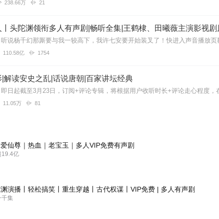
238.66万
21
丨头陀渊领衔多人有声剧|畅听全集|王鹤棣、田曦薇主演影视剧
110.58亿
1754
|解读安史之乱|话说唐朝|百家讲坛经典
11.05万
81
爱仙尊｜热血｜老宝玉｜多人VIP免费有声剧
9.4亿
渊演播丨轻松搞笑丨重生穿越丨古代权谋丨VIP免费 | 多人有声剧
一千集