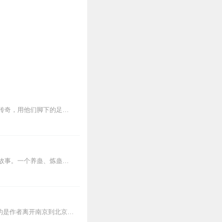
时光总是会侵蚀过往的岁月，让记忆变得斑驳。那些陪伴过我们的球星，那些影响过足坛的传奇，用他们脚下的足球，描绘出了多彩斑斓的绿茵世界。我们怀念过去，因为那里有曾...
内容简介【黑暗文反派流封神之作】人是万物之灵，蛊是天地真精。一个穿越者不断重生的故事。一个养蛊、炼蛊、用蛊的奇特世界。配音组（男角色）老宝玉旁白...
《背影》是现代作家朱自清（1898-1948）于1925年所写的一篇回忆性散文。这篇散文叙述的是作者离开南京到北京大学，父亲送他到浦口火车站，照料他上车，并替他...