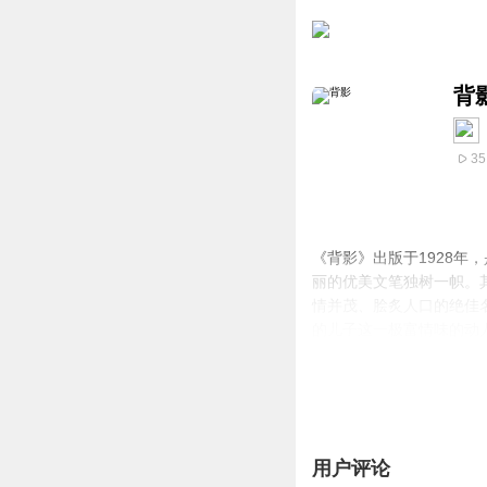
背
35
《背影》出版于1928
丽的优美文笔独树一帜。
情并茂、脍炙人口的绝佳
的儿子这一极富情味的动
用户评论