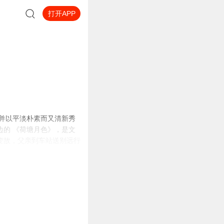
打开APP
，并以平淡朴素而又清新秀
的 《荷塘月色》，是文
变故，父亲到车站送别远行