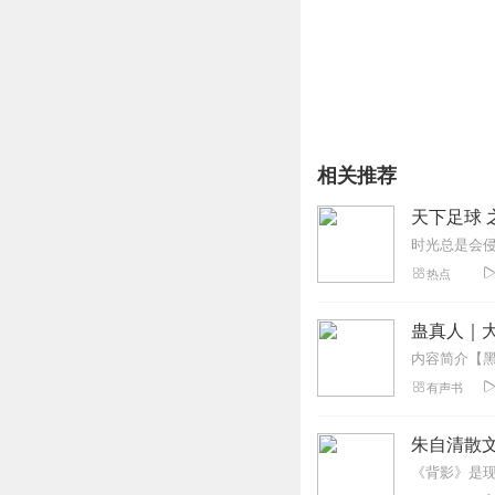
相关推荐
天下足球 
热点
蛊真人｜大
有声书
朱自清散