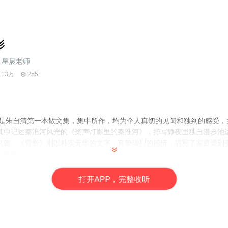
影
星晨老师
.13万
255
年，是朱自清第一本散文集，集中所作，均为个人真切的见闻和独到的感受
其中记述秦淮河风光的《桨声灯影里的秦淮河》，抒写静夜里独自漫步池边
名篇。《背影》则以朴实无华的文字，真挚强烈的感情，描写了家庭遭到
人场景。
打
开
A
P
P，完整收听