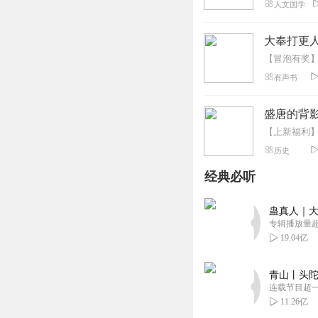
人文国学
大奉打更人
有声书
盛唐的背影
历史
经典必听
蛊真人｜大
专辑播放量超1
19.04亿
青山丨头陀
连载节目超
11.26亿