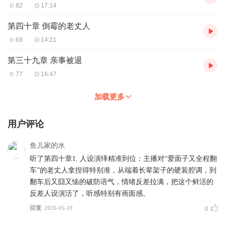
82
17:14
第四十章 倒霉的老丈人
69
14:21
第三十九章 亲事被退
77
16:47
加载更多
用户评论
鱼儿家的水
听了第四十章1. 人设演绎精准到位：主播对“爱面子又全程翻
车”的老丈人拿捏得特别准，从端着长辈架子的硬装腔调，到
翻车后又囧又恼的破防语气，情绪反差拉满，把这个鲜活的
反差人设演活了，听感特别有画面感。
回复
2026-05-19
0