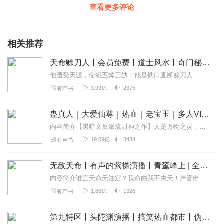
查看更多评论
相关推荐
天命赊刀人丨会员免费丨道士风水丨奇门秘术丨骨头演播
他遭受天谴，命犯五弊三缺；他是铁口直断赊刀人，游离四方，通风水，晓阴阳，解世人疾苦。铁口断生死，神算定乾坤，受世人推崇，可注定三十而立必受短命之害；道破天机无数...
3.99亿
2375
有声书
蛊真人｜大爱仙尊｜热血｜老宝玉｜多人VIP免费有声剧
内容简介【黑暗文反派流封神之作】人是万物之灵，蛊是天地真精。一个穿越者不断重生的故事。一个养蛊、炼蛊、用蛊的奇特世界。配音组（男角色）老宝玉旁白...
19.09亿
3434
有声书
无敌天命丨有声的紫襟演播丨青鸾峰上 | 全景声 | 热血逆袭丨热血爽文丨多人有声剧
内容简介谁言天命天注定？我命由我不由天！声音出演有声的紫襟饰旁白/叶天命男CV组雾封华（紫襟团队）饰小塔不二饰杨迦陈生（紫襟团队）饰老杨思...
1.66亿
1326
有声书
第九特区丨头陀渊演播丨搞笑热血都市丨伪戒丨VIP免费多人有声剧