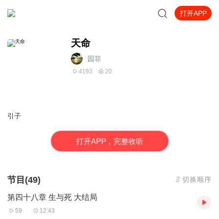
打开APP
天命
园菲
4193
20
引子
打
开
A
P
P，完整收听
节目(49)
切换顺序
第四十八章 生与死 大结局
59
12:43