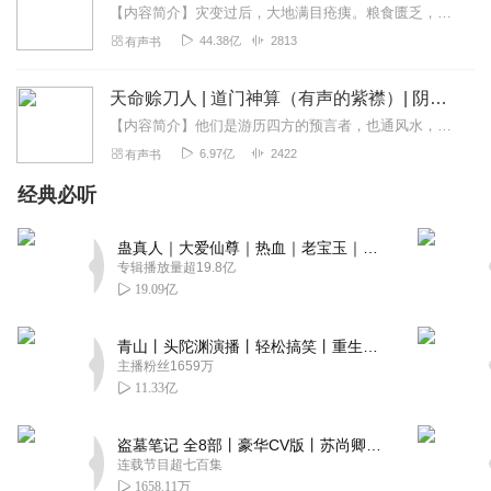
【内容简介】灾变过后，大地满目疮痍。粮食匮乏，资源紧俏，局势混乱……一位从待规划区杀出来的青年，背对着漫天黄沙，孤身来到九区谋生，却不曾想偶然结识三五好友，一念...
44.38亿
2813
有声书
天命赊刀人 | 道门神算（有声的紫襟）| 阴阳屠刀
【内容简介】他们是游历四方的预言者，也通风水，走阴阳，行于世间的时候永远都身背一包菜刀和剪刀，所过之处所见之事通常都会留下个邪门至极的预言。“这把菜刀你且留下，...
6.97亿
2422
有声书
经典必听
蛊真人｜大爱仙尊｜热血｜老宝玉｜多人VIP免费有声剧
专辑播放量超19.8亿
19.09亿
青山丨头陀渊演播丨轻松搞笑丨重生穿越丨古代权谋丨VIP免费 | 多人有声剧
主播粉丝1659万
11.33亿
盗墓笔记 全8部丨豪华CV版丨苏尚卿&边江 领衔 多人有声剧丨冠声文化丨南派三叔
连载节目超七百集
1658.11万