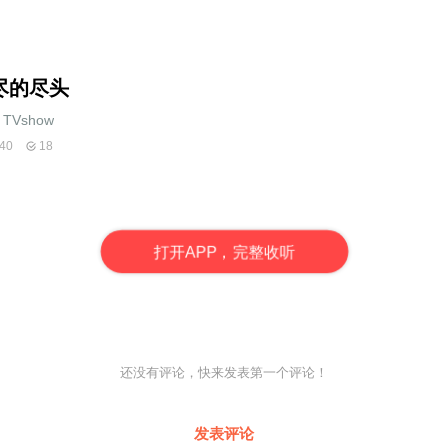
尽的尽头
TVshow
40
18
打
开
A
P
P，完整收听
还没有评论，快来发表第一个评论！
发表评论