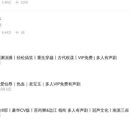
3.45亿
2159
头
将
9.44万
18
渊演播丨轻松搞笑丨重生穿越丨古代权谋丨VIP免费 | 多人有声剧
新
爱仙尊｜热血｜老宝玉｜多人VIP免费有声剧
9.1亿
全8部丨豪华CV版丨苏尚卿&边江 领衔 多人有声剧丨冠声文化丨南派三叔
新