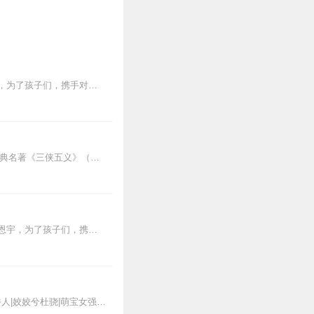
聚焦未成年人司法保护，讲述了未成年人检察小组初创，检察官林之桃与助理检察员白恩宇，为了孩子们，携手对抗人性之恶的故事。始于悬念，终于救赎；拨开迷惘，山止川行。
龙图续集原班人马《黑风城战记》<<点击收听【内容简介】《龙图案卷集》是由耳雅根据古典名著《三侠五义》（又叫七五）改编所写的网络小说，主要讲述的是鼠（白玉堂）...
该剧聚焦未成年人司法保护，讲述了未成年人检察小组初创，检察官林之桃与助理检察员白恩宇，为了孩子们，携手对抗人性之恶的故事。该剧以检察机关深入贯彻落实未成年人保护...
全网都在听的高口碑种田文推荐：【限时免费】农家小福女|姣姣兮郁雨竹|全网最快寒门大俗人|姣姣兮杜骁|萌宝女强古言爽文魏晋干饭人未删减全网最快|农家小福...