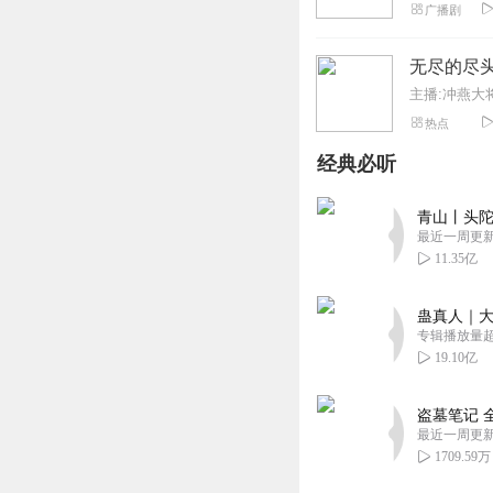
广播剧
无尽的尽
主播:冲燕大
热点
经典必听
青山丨头陀
最近一周更
11.35亿
蛊真人｜大
专辑播放量超1
19.10亿
盗墓笔记 
最近一周更
1709.59万