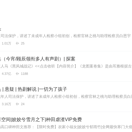
头
1.01万
25
（今宵/顾辰领衔多人有声剧）| 探案
4.37亿
1188
| 悬疑 | 热剧解说 |一切为了孩子
3.16万
24
空间|姣姣兮雪月之下|种田虐渣VIP免费