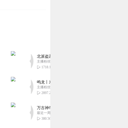
北派盗墓笔记丨头陀渊出品丨悬疑灵异丨摸金校尉丨
主播粉丝1659万
1718.10万
鸣龙丨东方玄幻丨紫襟团队丨轻松搞笑丨多人有声
主播粉丝2836万
2897.24万
万古神帝丨玄幻丨热血丨紫襟团队演播丨多人有声
最近一周更新
380.56万