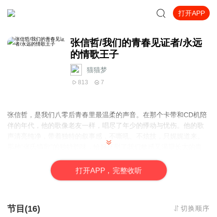
打开APP
张信哲/我们的青春见证者/永远
的情歌王子
猫猫梦
813
7
张信哲，是我们八零后青春里最温柔的声音。在那个卡带和CD机陪
伴的年代，他的歌像老友一样，唱尽了年少的悸动与忧伤。他的歌
声清亮纯净，带着独特的叙事感，不嘶吼、不炫技，只娓娓道来。
那种“张氏情歌”的独特韵味，恰好抚慰了我们敏感又渴望长大的青
春。
打
开
A
P
P，完整收听
从《宽容》到《信仰》，从《白月光》到《就懂了》，他的歌一直
陪伴着我们。他不仅是“情歌王子”，更是时光的见证者。每当旋律响
起，我们总能想起那些抄歌词、听卡带的日子，以及那个为爱奋不
节目(16)
切换顺序
顾身的自己。