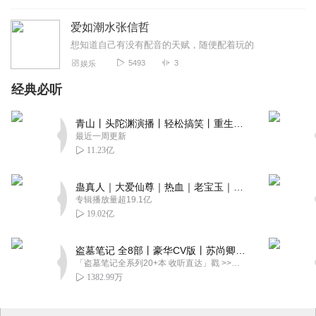
爱如潮水张信哲
想知道自己有没有配音的天赋，随便配着玩的
5493
3
娱乐
经典必听
青山丨头陀渊演播丨轻松搞笑丨重生穿越丨古代权谋丨VIP免费 | 多人有声剧
最近一周更新
11.23亿
蛊真人｜大爱仙尊｜热血｜老宝玉｜多人VIP免费有声剧
专辑播放量超19.1亿
19.02亿
盗墓笔记 全8部丨豪华CV版丨苏尚卿&边江 领衔 多人有声剧丨冠声文化丨南派三叔
「盗墓笔记全系列20+本 收听直达」戳 >>改编自南派三叔同名作品，腾讯音乐娱乐集团出品，冠声文化制作，...
1382.99万