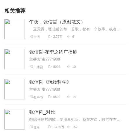
相关推荐
午夜，张信哲（原创散文）
一直觉得，张信哲的每一首歌，都有一个故事。或者快乐，或者忧伤。我们都曾年轻，记忆深处，都有过那样一段两段的义无反顾。我愿意，将我的感悟，读给你听。让我们一起，分...
2.72万
6
生活
张信哲-花季之约广播剧
主播:听友7774908
8092
10
广播剧
张信哲《玩物哲学》
主播:听友7774908
6529
14
有声书
张信哲_对比
翻唱张信哲的歌，要用耳机听。我在左边，阿哲在右边。全民K歌搜索“哲迷家族JeffChen”。唱吧号TheJeffChen。
13.39万
152
音乐