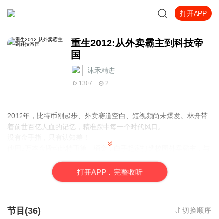
打开APP
重生2012:从外卖霸主到科技帝
国
沐禾精进
1307
2
2012年，比特币刚起步、外卖赛道空白、短视频尚未爆发。林舟带
着前世百亿人血的记忆，精准踩中每一个时代风口。
没有金手指，只有认知差！
他用5万本金撬动比特币第一桶金，白手起家打造校园外卖霸主，与
美团深度合作；布局短视频赛道，用AI算法突围巨头竞争；跨界新
能源与自动驾驶，构建商业壁垒。
打
开
A
P
P，完整收听
复仇是底线，成长是主线。
他在背叛中涅槃，在竞争中进化，从被人看不起的穷小子，一路逆
袭成全球最年轻的千亿富豪。
节目(36)
切换顺序
这不仅是一部重生爽文，更是一部普通人如何抓住时代红利、实现