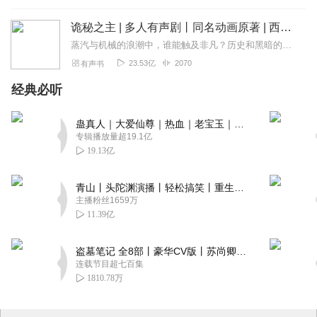
诡秘之主 | 多人有声剧丨同名动画原著 | 西幻克苏鲁 | 乌贼作品
蒸汽与机械的浪潮中，谁能触及非凡？历史和黑暗的迷雾里，又是谁在耳语？我从诡秘中醒来，睁眼看见这个世界：枪械，大炮，巨舰，飞空艇，差分机；魔药，占卜，诅咒，倒吊人...
23.53亿
2070
有声书
经典必听
蛊真人｜大爱仙尊｜热血｜老宝玉｜多人VIP免费有声剧
专辑播放量超19.1亿
19.13亿
青山丨头陀渊演播丨轻松搞笑丨重生穿越丨古代权谋丨VIP免费 | 多人有声剧
主播粉丝1659万
11.39亿
盗墓笔记 全8部丨豪华CV版丨苏尚卿&边江 领衔 多人有声剧丨冠声文化丨南派三叔
连载节目超七百集
1810.78万