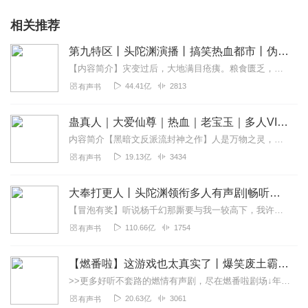
相关推荐
第九特区丨头陀渊演播丨搞笑热血都市丨伪戒丨VIP免费多人有声剧
【内容简介】灾变过后，大地满目疮痍。粮食匮乏，资源紧俏，局势混乱……一位从待规划区杀出来的青年，背对着漫天黄沙，孤身来到九区谋生，却不曾想偶然结识三五好友，一念...
44.41亿
2813
有声书
蛊真人｜大爱仙尊｜热血｜老宝玉｜多人VIP免费有声剧
内容简介【黑暗文反派流封神之作】人是万物之灵，蛊是天地真精。一个穿越者不断重生的故事。一个养蛊、炼蛊、用蛊的奇特世界。配音组（男角色）老宝玉旁白...
19.13亿
3434
有声书
大奉打更人丨头陀渊领衔多人有声剧|畅听全集|王鹤棣、田曦薇主演影视剧原著|卖报小郎君
【冒泡有奖】听说杨千幻那厮要与我一较高下，我许七安要开始装叉了！快进入声音播放页戳下方输入框，冒个泡偷偷告诉我，我要用哪些诗词才能胜过他？说得好的，有赏！202...
110.66亿
1754
有声书
【燃番啦】这游戏也太真实了丨爆笑废土霸榜神作丨紫襟剧社制作
>>更多好听不套路的燃情有声剧，尽在燃番啦剧场↓年度重磅推荐本专辑为VIP免费专辑每天上午10点5集更新，订阅可以听到最新内容哦！每周抽一个专辑五星优质评论送...
20.63亿
3061
有声书