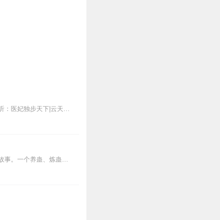
新品上架限时免费中：【新品限免】九星之主｜热血玄幻＆搞笑｜云天河多人有声剧爆款爽听：医妃独步天下|云天河/风泠/半坛醋（古言多人剧）更有不定时福利哦~【内容简介...
内容简介【黑暗文反派流封神之作】人是万物之灵，蛊是天地真精。一个穿越者不断重生的故事。一个养蛊、炼蛊、用蛊的奇特世界。配音组（男角色）老宝玉旁白...