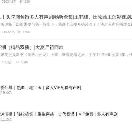
7103.49万
836
丨头陀渊领衔多人有声剧|畅听全集|王鹤棣、田曦薇主演影视剧
110.58亿
1754
狂潮（精品双播）|大夏尸祖同款
1.21亿
1846
爱仙尊｜热血｜老宝玉｜多人VIP免费有声剧
9.4亿
渊演播丨轻松搞笑丨重生穿越丨古代权谋丨VIP免费 | 多人有声剧
1.2亿