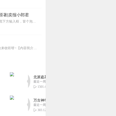
原著|卖报小郎君
【冒泡有奖】听说杨千幻那厮要与我一较高下，我许七安要开始装叉了！快进入声音播放页戳下方输入框，冒个泡偷偷告诉我，我要用哪些诗词才能胜过他？说得好的，有赏！202...
点击收听老道爆笑捉鬼新书《阴曹小驸马》上架，继续捉鬼之旅，中午12点准时更新3集，快来收听呀~【内容简介】血月当空，魔界入侵。在这个人杀人，甚至人不是人的世界之...
北派盗墓笔记丨头陀渊出品丨悬疑灵异丨摸金校尉丨
最近一周更新
1501.48万
万古神帝丨玄幻丨热血丨紫襟团队演播丨多人有声
最近一周更新
303.12万