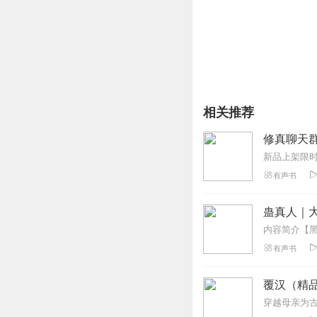
相关推荐
修真聊天群
有声书
蛊真人｜大
有声书
覆汉（精
穿越母亲为