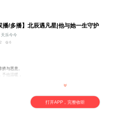
双播/多播】北辰遇凡星|他与她一生守护
天乐今今
2
6
排挤与恶意。
，予他温暖，
。
打
开
A
P
P，完整收听