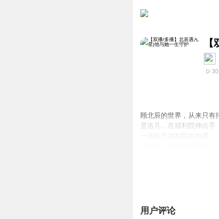
【
30
顾北辰的世界，从来只有
是洛凡，在福利院伸出手
一场始于福利院的相遇，
一段用一生守护的爱恋。
孤星遇微光，余生皆圆满
用户评论