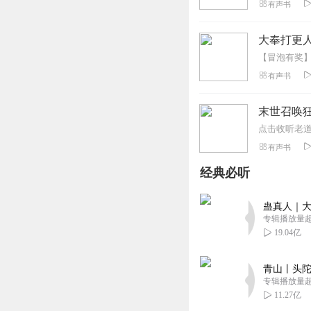
有声书
大奉打更人
有声书
末世召唤
有声书
经典必听
蛊真人｜大
专辑播放量超1
19.04亿
青山丨头陀
专辑播放量超1
11.27亿