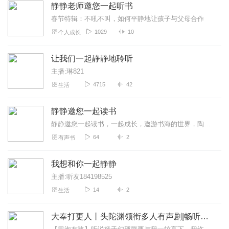
静静老师邀您一起听书
春节特辑：不吼不叫，如何平静地让孩子与父母合作
1029
10
个人成长
让我们一起静静地聆听
主播:琳821
4715
42
生活
静静邀您一起读书
静静邀您一起读书，一起成长，遨游书海的世界，陶冶情操的海洋！
64
2
有声书
我想和你一起静静
主播:听友184198525
14
2
生活
大奉打更人丨头陀渊领衔多人有声剧|畅听全集|王鹤棣、田曦薇主演影视剧原著|卖报小郎君