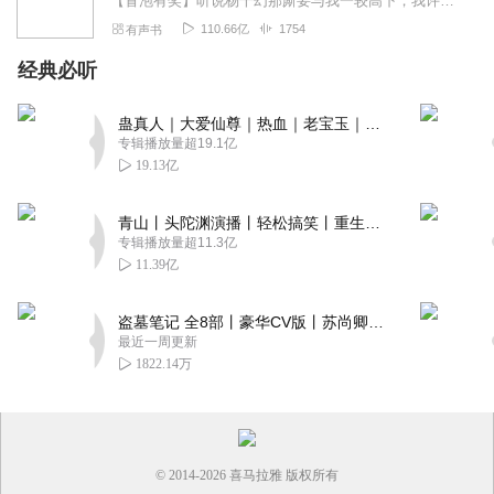
【冒泡有奖】听说杨千幻那厮要与我一较高下，我许七安要开始装叉了！快进入声音播放页戳下方输入框，冒个泡偷偷告诉我，我要用哪些诗词才能胜过他？说得好的，有赏！202...
110.66亿
1754
有声书
经典必听
蛊真人｜大爱仙尊｜热血｜老宝玉｜多人VIP免费有声剧
专辑播放量超19.1亿
19.13亿
青山丨头陀渊演播丨轻松搞笑丨重生穿越丨古代权谋丨VIP免费 | 多人有声剧
专辑播放量超11.3亿
11.39亿
盗墓笔记 全8部丨豪华CV版丨苏尚卿&边江 领衔 多人有声剧丨冠声文化丨南派三叔
最近一周更新
1822.14万
© 2014-
2026
喜马拉雅 版权所有