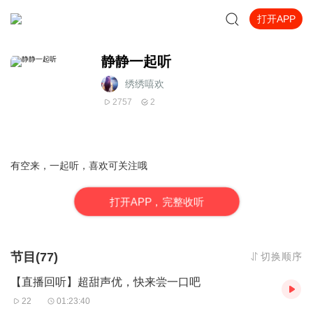
打开APP
静静一起听
绣绣嘻欢
2757
2
有空来，一起听，喜欢可关注哦
打
开
A
P
P，完整收听
节目(77)
切换顺序
【直播回听】超甜声优，快来尝一口吧
22
01:23:40