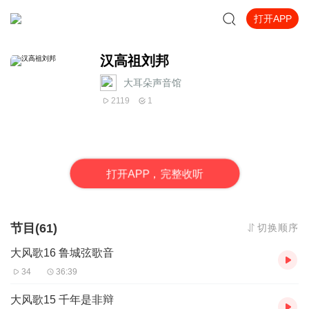
打开APP
汉高祖刘邦
大耳朵声音馆
2119
1
打
开
A
P
P，完整收听
节目(61)
切换顺序
大风歌16 鲁城弦歌音
34
36:39
大风歌15 千年是非辩