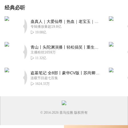
经典必听
蛊真人｜大爱仙尊｜热血｜老宝玉｜多人VIP免费有声剧
专辑播放量超19.8亿
19.08亿
青山丨头陀渊演播丨轻松搞笑丨重生穿越丨古代权谋丨VIP免费 | 多人有声剧
主播粉丝1659万
11.32亿
盗墓笔记 全8部丨豪华CV版丨苏尚卿&边江 领衔 多人有声剧丨冠声文化丨南派三叔
连载节目超七百集
1624.33万
© 2014-
2026
喜马拉雅 版权所有