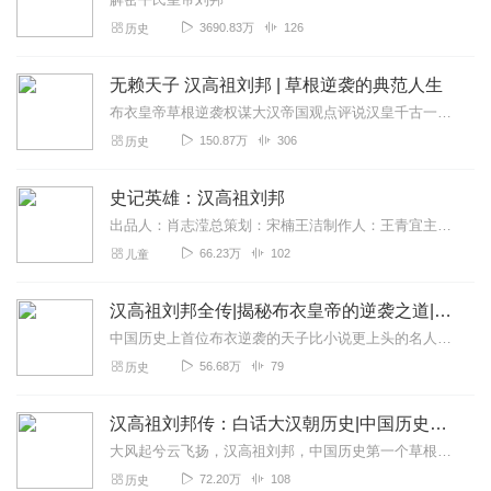
3690.83万
126
历史
无赖天子 汉高祖刘邦 | 草根逆袭的典范人生
布衣皇帝草根逆袭权谋大汉帝国观点评说汉皇千古一英雄，休笑当年马上功。试问后来为帝者，谁人曾出范围中。楚强汉弱，可是战争的结局是楚败汉胜，他是后世所...
150.87万
306
历史
史记英雄：汉高祖刘邦
出品人：肖志滢总策划：宋楠王洁制作人：王青宜主编：撄宁编剧：刘绚王青宜涂洁孙明娟制片统筹：撄宁配音导演：少清声音出演：少清余昊威薄棠马程阎萌...
66.23万
102
儿童
汉高祖刘邦全传|揭秘布衣皇帝的逆袭之道|秦国人物 历史名人
中国历史上首位布衣逆袭的天子比小说更上头的名人传记详尽史料再现痞子刘邦的逆袭之路▲不务正业，贪酒好色，47岁“高龄”才开始起兵反秦，居然只花7年时间就打下了江山...
56.68万
79
历史
汉高祖刘邦传：白话大汉朝历史|中国历史系列
大风起兮云飞扬，汉高祖刘邦，中国历史第一个草根逆袭成皇帝的人！为什么要学习刘邦？一个放荡不羁的市井小民，在天下大乱、英雄辈出的秦朝末年脱颖而出，四年鏖战，五载争...
72.20万
108
历史