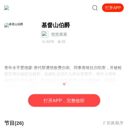
打开APP
基督山伯爵
悠悠展展
3470
20
青年水手爱德蒙·唐代斯遭情敌费尔南、同事唐格拉尔陷害，并被检
察官维尔福枉法裁判，在婚礼当日打入伊夫堡死牢。狱中十四年，
他结识法利亚神父，获授知识并得知基督山岛宝藏秘密。越狱后，
唐泰斯寻得宝藏化名基督山伯爵，以巨富身份精心布局：报恩于危
难中救助他的船主莫雷尔，复仇于三位仇人——揭露费尔南卖主求
荣致其自杀，令唐格拉尔破产疯癫，使维尔福身败名裂家破人亡。
打
开
A
P
P，完整收听
最终，伯爵携养女海蒂远走天涯，留下“等待与希望”的生命箴言。
节目(26)
切换顺序