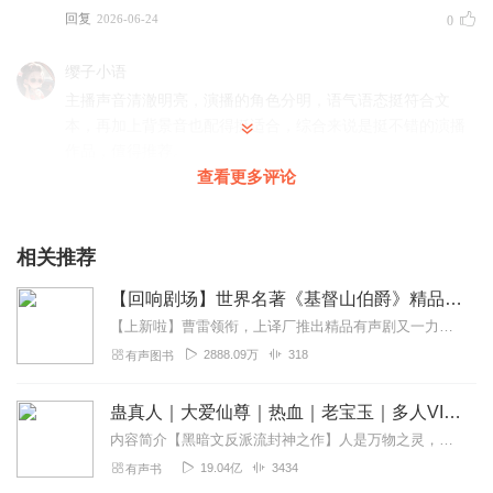
回复
2026-06-24
0
缨子小语
主播声音清澈明亮，演播的角色分明，语气语态挺符合文
本，再加上背景音也配得挺适合，综合来说是挺不错的演播
作品，值得推荐。
查看更多评论
回复
2026-05-08
0
快乐清泉
相关推荐
喜欢主播的音色，很有意境！感恩相遇，希望我们互相关
注，点赞鼓励，一起进步
【回响剧场】世界名著《基督山伯爵》精品有声剧| 复仇爽文
回复
2026-04-14
0
【上新啦】曹雷领衔，上译厂推出精品有声剧又一力作《苔丝》，听英国悲剧大师的一声叹息……《基督山伯爵》世界通俗小说扛鼎之作，为无数迷茫者指引人生之路。爽文鼻祖，情...
2888.09万
318
有声图书
蛊真人｜大爱仙尊｜热血｜老宝玉｜多人VIP免费有声剧
内容简介【黑暗文反派流封神之作】人是万物之灵，蛊是天地真精。一个穿越者不断重生的故事。一个养蛊、炼蛊、用蛊的奇特世界。配音组（男角色）老宝玉旁白...
19.04亿
3434
有声书