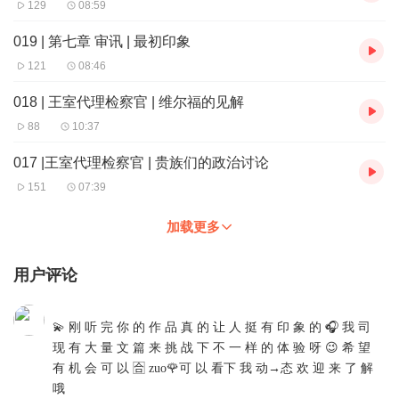
129
08:59
019 | 第七章 审讯 | 最初印象
121
08:46
018 | 王室代理检察官 | 维尔福的见解
88
10:37
017 |王室代理检察官 | 贵族们的政治讨论
151
07:39
加载更多
用户评论
💫 刚 听 完 你 的 作 品 真 的 让 人 挺 有 印 象 的 🎧 我 司
现 有 大 量 文 篇 来 挑 战 下 不 一 样 的 体 验 呀 😉 希 望
有 机 会 可 以 🈴 zuo🌹可 以 看下 我 动→态 欢 迎 来 了 解
哦