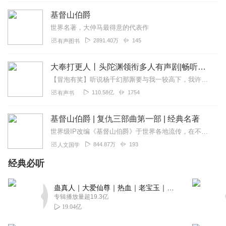
基督山伯爵
世界名著，大仲马最得意的代表作
2891.40万
145
有声图书
大奉打更人丨头陀渊领衔多人有声剧|畅听全集|王鹤棣、田曦薇主演影视剧原著|卖报小郎君
【冒泡有奖】听说杨千幻那厮要与我一较高下，我许七安要开始装叉了！快进入声音播放页戳下方输入框，冒个泡偷偷告诉我，我要用哪些诗词才能胜过他？说得好的，有赏！202...
110.58亿
1754
有声书
基督山伯爵 | 复仇三部曲第一部 | 经典名著
世界级IP改编《基督山伯爵》于世界各地流传，在不同语言、文化背景之下广受欢迎，它究竟有着什么样的魔力？唐泰斯越狱复仇的成功是否皆因那笔财富？有恩的得以善报，有仇...
844.87万
193
人文国学
经典必听
蛊真人｜大爱仙尊｜热血｜老宝玉｜多人VIP免费有声剧
专辑播放量超19.3亿
19.04亿