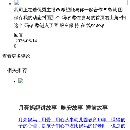
我司正在选优秀主播☘️ 希望能与你一起合作🌳📚截 图
保存我的动态封面那个 码🌿 📚在喜马的首页右上角+扫
这个 码🌿 📚进入了客 服🌹保 持 在 线🍉🌿🌿
回复
2026-06-14
0
查看更多评论
相关推荐
月亮妈妈讲故事 | 晚安故事 |睡前故事
月亮妈妈，用爱、用心从事幼儿园教育19年，懂得孩
子的心理，是孩子们心中堪比妈妈的好老师，也是孩