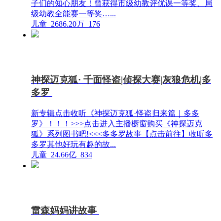
子们的知心朋友！曾获得市级幼教评优课一等奖、局
级幼教全能赛一等奖…...
儿童
2686.20万
176
神探迈克狐· 千面怪盗|侦探大赛|灰狼危机|多
多罗
新专辑点击收听《神探迈克狐·怪盗归来篇｜多多
罗》！！！>>>点击进入主播橱窗购买《神探迈克
狐》系列图书吧!<<<多多罗故事【点击前往】收听多
多罗其他好玩有趣的故...
儿童
24.66亿
834
雷森妈妈讲故事