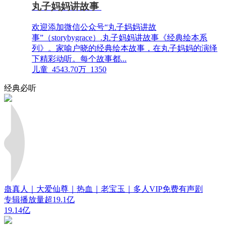
丸子妈妈讲故事
欢迎添加微信公众号“丸子妈妈讲故
事”（storybygrace）.丸子妈妈讲故事《经典绘本系
列》。家喻户晓的经典绘本故事，在丸子妈妈的演绎
下精彩动听。每个故事都...
儿童
4543.70万
1350
经典必听
蛊真人｜大爱仙尊｜热血｜老宝玉｜多人VIP免费有声剧
专辑播放量超19.1亿
19.14亿