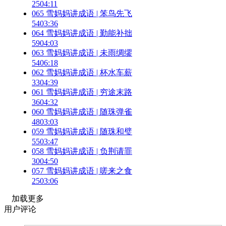
25
04:11
065 雪妈妈讲成语 | 笨鸟先飞
54
03:36
064 雪妈妈讲成语 | 勤能补拙
59
04:03
063 雪妈妈讲成语 | 未雨绸缪
54
06:18
062 雪妈妈讲成语 | 杯水车薪
33
04:39
061 雪妈妈讲成语 | 穷途末路
36
04:32
060 雪妈妈讲成语 | 随珠弹雀
48
03:03
059 雪妈妈讲成语 | 随珠和璧
55
03:47
058 雪妈妈讲成语 | 负荆请罪
30
04:50
057 雪妈妈讲成语 | 嗟来之食
25
03:06
加载更多
用户评论