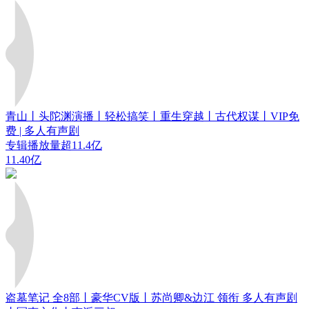
青山丨头陀渊演播丨轻松搞笑丨重生穿越丨古代权谋丨VIP免
费 | 多人有声剧
专辑播放量超11.4亿
11.40亿
盗墓笔记 全8部丨豪华CV版丨苏尚卿&边江 领衔 多人有声剧