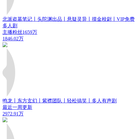
北派盗墓笔记丨头陀渊出品丨悬疑灵异丨摸金校尉丨VIP免费
多人剧
主播粉丝1659万
1846.02万
鸣龙丨东方玄幻丨紫襟团队丨轻松搞笑丨多人有声剧
最近一周更新
2972.91万