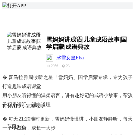
打开APP
雪妈妈讲成语|儿童成语故事|国
学启蒙|成语典故
冰雪女皇Elsa
2956
23
�️ 喜马拉雅周收听之星「雪妈妈」国学启蒙专辑，专为孩子
打造趣味成语课堂
用小朋友听得懂的温柔语言，讲有趣好记的成语小故事，帮孩
子积累词汇、明白道理
打
开
A
P
P，完整收听
� 每天21:20准时更新，雪妈妈慢慢讲，小朋友静静听，每天
节目(66)
一个小成语，成长一大步