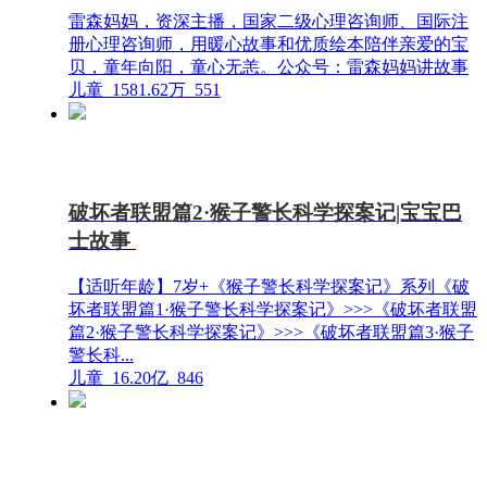
雷森妈妈，资深主播，国家二级心理咨询师、国际注
册心理咨询师，用暖心故事和优质绘本陪伴亲爱的宝
贝，童年向阳，童心无恙。公众号：雷森妈妈讲故事
儿童
1581.62万
551
破坏者联盟篇2·猴子警长科学探案记|宝宝巴
士故事
【适听年龄】7岁+《猴子警长科学探案记》系列《破
坏者联盟篇1·猴子警长科学探案记》>>>《破坏者联盟
篇2·猴子警长科学探案记》>>>《破坏者联盟篇3·猴子
警长科...
儿童
16.20亿
846