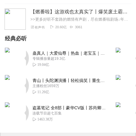
【燃番啦】这游戏也太真实了丨爆笑废土霸榜神作丨紫襟剧社制作
>>更多好听不套路的燃情有声剧，尽在燃番啦剧场↓年度重磅推荐本专辑为VIP免费专辑每天上午10点5集更新，订阅可以听到最新内容哦！每周抽一个专辑五星优质评论送...
20.60亿
3061
有声书
经典必听
蛊真人｜大爱仙尊｜热血｜老宝玉｜多人VIP免费有声剧
专辑播放量超19.3亿
19.04亿
青山丨头陀渊演播丨轻松搞笑丨重生穿越丨古代权谋丨VIP免费 | 多人有声剧
主播粉丝1659万
11.26亿
盗墓笔记 全8部丨豪华CV版丨苏尚卿&边江 领衔 多人有声剧丨冠声文化丨南派三叔
连载节目超七百集
1463.38万