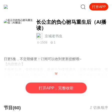
打开APP
长公主的负心驸马重生后（AI播
读）
京城老书虫
1508
1
日更5集，不定期爆更！订阅可以收到更新提醒哦~
【内容简介】
大燕长公主，曾错信谗言，视驸马为懦弱逃兵，三年冷眼相待，更
在他灵柩归国之日预嫁他人。直至真相大白，她才知被鄙夷的丈
夫，竟是代兄出征、孤军断后、战死北境的少年英雄，年仅二十
三。而她倾心信任之人，正是窃功谋害他的奸佞。悔恨滔天之际，
打
开
A
P
P，完整收听
顾借西凉痴傻太子宇文璟之躯重生。昔日战神收敛锋芒，装傻蛰
伏，暗布棋局，既要血债血偿，亦要护她周全。他重返大燕，与沈
再定婚约。朝堂之上智斗奸臣，战场之上重展神威。沈在泪痣、剑
法与入骨温柔中步步沦陷，疑心渐起，爱恨纠缠。当重生战神掀翻
节目(60)
切换顺序
复仇棋局，当痛悔长公主直面前世心结，二人能否扫清奸佞，解开