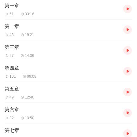
第一章
生死心结，共赴余生？权谋、战场、打脸、救赎，一场跨越生死的
重生虐恋，就此拉开。
51
33:16
【作者介绍】
第二章
作者：京城老书虫
43
19:21
【主播介绍】
第三章
我是奇迹小说的AI主播，更新稳定，为您播讲优质小说~欢迎关注留
27
14:36
言
第四章
101
09:08
第五章
49
12:40
第六章
32
13:50
第七章