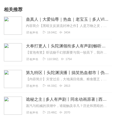
相关推荐
蛊真人｜大爱仙尊｜热血｜老宝玉｜多人VIP免费有声剧
内容简介【黑暗文反派流封神之作】人是万物之灵，蛊是天地真精。一个穿越者不断重生的故事。一个养蛊、炼蛊、用蛊的奇特世界。配音组（男角色）老宝玉旁白...
19.04亿
3434
有声书
大奉打更人丨头陀渊领衔多人有声剧|畅听全集|王鹤棣、田曦薇主演影视剧原著|卖报小郎君
【冒泡有奖】听说杨千幻那厮要与我一较高下，我许七安要开始装叉了！快进入声音播放页戳下方输入框，冒个泡偷偷告诉我，我要用哪些诗词才能胜过他？说得好的，有赏！202...
110.58亿
1754
有声书
第九特区丨头陀渊演播丨搞笑热血都市丨伪戒丨VIP免费多人有声剧
【内容简介】灾变过后，大地满目疮痍。粮食匮乏，资源紧俏，局势混乱……一位从待规划区杀出来的青年，背对着漫天黄沙，孤身来到九区谋生，却不曾想偶然结识三五好友，一念...
44.33亿
2813
有声书
诡秘之主 | 多人有声剧丨同名动画原著 | 西幻克苏鲁 | 乌贼作品
蒸汽与机械的浪潮中，谁能触及非凡？历史和黑暗的迷雾里，又是谁在耳语？我从诡秘中醒来，睁眼看见这个世界：枪械，大炮，巨舰，飞空艇，差分机；魔药，占卜，诅咒，倒吊人...
23.48亿
2070
有声书