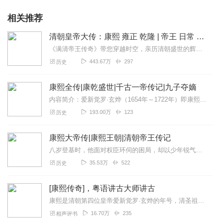
相关推荐
清朝皇帝大传：康熙 雍正 乾隆 | 帝王 日常 运筹帷幄
《满清帝王传奇》带您穿越时空，亲历清朝盛世的辉煌与沉浮。本专辑精选康熙帝、乾隆帝与雍正帝的生平轶事，通过精彩的叙述和生动的音效，展现三位帝王的智慧、胆略与情感世...
443.67万
297
历史
康熙全传|康乾盛世|千古一帝传记|九子夺嫡
内容简介：爱新觉罗·玄烨（1654年～1722年）即康熙帝，清朝第四位皇帝，清定都北京后第二位皇帝。他8岁登基，11岁大婚，14岁亲政，他是中国历史上在位时间最...
193.00万
123
历史
康熙大帝传|康熙王朝|清朝帝王传记
八岁登基时，他面对权臣环伺的困局，却以少年锐气设下巧计，一举擒获专权者，亲手掀开亲政篇章。亲政后，他一边在御座前听政纳谏，感念祖母扶持之恩，一边开科取士、主张...
35.53万
522
历史
[康熙传奇]，粤语讲古大师讲古
康熙是清朝第四位皇帝爱新觉罗·玄烨的年号，清圣祖玄烨（1654年5月4日—1722年12月20日），（满语：ᡥᡳᠣᠸᠠᠨᠶᡝᡳ，穆麟德转写：hiowanye...
16.70万
235
相声评书