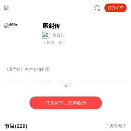
打开APP
康熙传
豫言佳
8196
4
《康熙传》有声专辑介绍
他8岁登基、16岁智擒鳌拜，在位61年，是中国历史上在位最久的帝
王。本专辑带你走进真实鲜活的康熙：从少年天子的隐忍逆袭，到
平三藩、收台湾、拒沙俄、定西北的雄才大略；既有朝堂权谋、家
国天下，也有爱科学、懂生活、接地气的帝王趣事。
打
开
A
P
P，完整收听
不讲枯燥史料，不搞戏说夸张，用生动好懂的声音，还原一个有勇
有谋、有血有肉的康熙。61年风云跌宕，一耳听尽盛世传奇，带你
节目(229)
切换顺序
读懂康熙如何撑起大清百年基业。