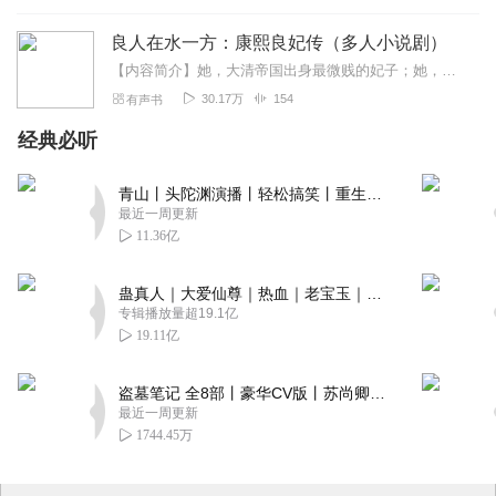
良人在水一方：康熙良妃传（多人小说剧）
【内容简介】她，大清帝国出身最微贱的妃子；她，九子夺嫡最大输家八爷胤禩之母；她，如何由辛者库罪籍跻身妃位，又为何放弃家族使命、甚至自己的生命…人生若只如初见，何...
30.17万
154
有声书
经典必听
青山丨头陀渊演播丨轻松搞笑丨重生穿越丨古代权谋丨VIP免费 | 多人有声剧
最近一周更新
11.36亿
蛊真人｜大爱仙尊｜热血｜老宝玉｜多人VIP免费有声剧
专辑播放量超19.1亿
19.11亿
盗墓笔记 全8部丨豪华CV版丨苏尚卿&边江 领衔 多人有声剧丨冠声文化丨南派三叔
最近一周更新
1744.45万