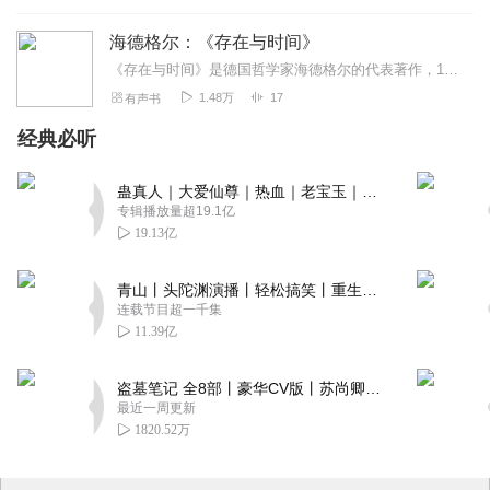
海德格尔：《存在与时间》
《存在与时间》是德国哲学家海德格尔的代表著作，1926年写就，翌年出版。它也是本世纪最重要的哲学著作之一，不仅影响了此后多种重要哲学流派和重要哲学家，而且在文学...
1.48万
17
有声书
经典必听
蛊真人｜大爱仙尊｜热血｜老宝玉｜多人VIP免费有声剧
专辑播放量超19.1亿
19.13亿
青山丨头陀渊演播丨轻松搞笑丨重生穿越丨古代权谋丨VIP免费 | 多人有声剧
连载节目超一千集
11.39亿
盗墓笔记 全8部丨豪华CV版丨苏尚卿&边江 领衔 多人有声剧丨冠声文化丨南派三叔
最近一周更新
1820.52万