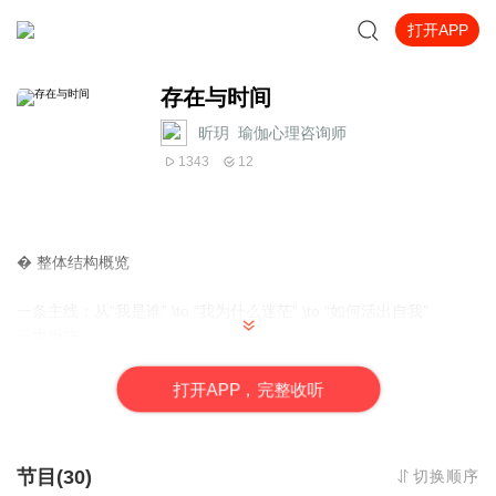
打开APP
存在与时间
昕玥_瑜伽心理咨询师
1343
12
� 整体结构概览
一条主线：从“我是谁” \to “我为什么迷茫” \to “如何活出自我”
三大板块：
1. 认清现状：我们是如何在“大众”里迷失的？
打
开
A
P
P，完整收听
2. 核心命题：死亡如何定义了生命的意义？
节目(30)
切换顺序
3. 终极出路：如何做自己，且承担责任？