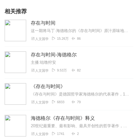
相关推荐
存在与时间
这一期将马丁·海德格尔的《存在与时间》原汁原味地读给你听，没有配乐，直接读。但因其晦涩难懂，建议与书一同食用效果更佳，在最后会有我个人关于本书的感想，为保证读书...
15.26万
86
人文国学
存在与时间-海德格尔
主播:咕噜狩安
9.53万
82
人文国学
《存在与时间》
《存在与时间》是德国哲学家海德格尔的代表著作，1926年写就，翌年出版。它也是本世纪最重要的哲学著作之一，不仅影响了此后多种重要哲学流派和重要哲学家，而且在文学...
6833
79
人文国学
海德格尔《存在与时间》释义
20世纪最重要、最有影响、最具开创性的哲学著作，也是被人读得最多、讨论得最多、评论得最多和争论得最多的著作《存在与时间》的释读之作。复旦大学哲学学院教授张汝伦，...
1741
2
人文国学