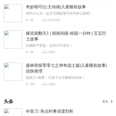
奇妙萌可|公主动画|儿童睡前故事
快和小公主一起开启捕捉萌可的奇妙之旅吧！
52
3132.61万
爆笑闹翻天1 | 闹闹别闹·校园一分钟 | 宝宝巴
士故事
从幽默中受益，在快乐中成长！
94
4.09亿
森林密探零零七之神奇战士篇|儿童睡前故事|
侦探推理
超能力+破案，让孩子左右脑都动起来！
222
2.25亿
头条
更多
补壹刀: 热点时事深度剖析