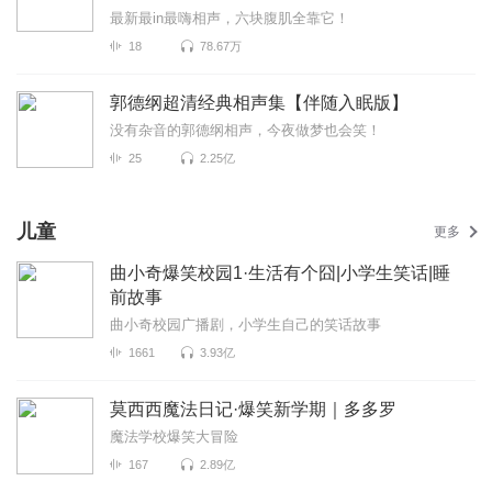
最新最in最嗨相声，六块腹肌全靠它！
18
78.67万
郭德纲超清经典相声集【伴随入眠版】
没有杂音的郭德纲相声，今夜做梦也会笑！
25
2.25亿
儿童
更多
曲小奇爆笑校园1·生活有个囧|小学生笑话|睡
前故事
曲小奇校园广播剧，小学生自己的笑话故事
1661
3.93亿
莫西西魔法日记·爆笑新学期｜多多罗
魔法学校爆笑大冒险
167
2.89亿