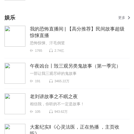
娱乐
更多
我的恐怖直播间 | 【高分推荐】民间故事超级
惊悚直播
恐怖惊悚、汗毛倒竖
1765
2.74亿
午夜凶台丨毁三观另类鬼故事（第一季完）
一部让我三观尽碎的鬼故事
191
3465.22万
老刘讲故事之不眠之夜
相信我，你听的不一定是故事！
105
943.62万
大案纪实‖《心灵法医，正在热播 ，主页收
听》