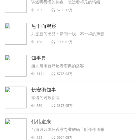
讲述听得懂的热点，表达看得见的情绪
297
5703.12万
热干面观察
九派新闻出品：新闻一线，不一样的声音
168
1905.51万
知事典
潇湘晨报首席记者李典的播客
1141
5773.93万
长安街知事
靠谱的时政新闻
630
3877.95万
伟伟道来
台海风云国际观察专业解码且听伟伟道来
533
3904.05万