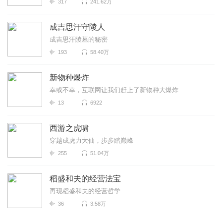
317
241.62万
成吉思汗守陵人
成吉思汗陵墓的秘密
193
58.40万
新物种爆炸
幸或不幸，互联网让我们赶上了新物种大爆炸
13
6922
西游之虎啸
穿越成虎力大仙，步步踏巅峰
255
51.04万
稻盛和夫的经营法宝
再现稻盛和夫的经营哲学
36
3.58万