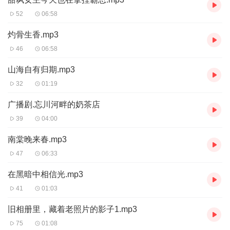
52
06:58
灼骨生香.mp3
46
06:58
山海自有归期.mp3
32
01:19
广播剧.忘川河畔的奶茶店
39
04:00
南棠晚来春.mp3
47
06:33
在黑暗中相信光.mp3
41
01:03
旧相册里，藏着老照片的影子1.mp3
75
01:08