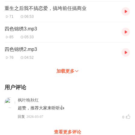
重生之后我不搞恋爱，搞垮前任搞商业
71
06:53
四色锦绣3.mp3
85
05:33
四色锦绣2.mp3
76
04:52
加载更多
用户评论
枫叶晚秋红
超赞，推荐大家来听听👍
回复
2026-03-07
0
查看更多评论