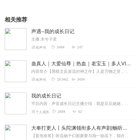
相关推荐
声遇--我的成长日记
主播:木兮子君
5494
147
有声书
蛊真人｜大爱仙尊｜热血｜老宝玉｜多人VIP免费有声剧
内容简介【黑暗文反派流封神之作】人是万物之灵，蛊是天地真精。一个穿越者不断重生的故事。一个养蛊、炼蛊、用蛊的奇特世界。配音组（男角色）老宝玉旁白...
19.04亿
3434
有声书
我的成长日记
节目内容：声音成长日记主播介绍：我是豆豆姥姥，豆豆目前上小学二年级，她学习小主持人课程已有几年，我为了跟上豆豆的步伐，也行动起来，学习喜马拉雅的声音训练营、攀登...
2684
62
个人成长
大奉打更人丨头陀渊领衔多人有声剧|畅听全集|王鹤棣、田曦薇主演影视剧原著|卖报小郎君
【冒泡有奖】听说杨千幻那厮要与我一较高下，我许七安要开始装叉了！快进入声音播放页戳下方输入框，冒个泡偷偷告诉我，我要用哪些诗词才能胜过他？说得好的，有赏！202...