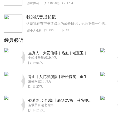
110.58亿
1754
有声书
我的试音成长记
这是我在有声书道路上的成长日记，记录下每一个脚印，每一次跌倒，每一点小进步，每一份收获…
753
15
个人成长
经典必听
蛊真人｜大爱仙尊｜热血｜老宝玉｜多人VIP免费有声剧
专辑播放量超19.4亿
19.04亿
青山丨头陀渊演播丨轻松搞笑丨重生穿越丨古代权谋丨VIP免费 | 多人有声剧
主播粉丝1659万
11.27亿
盗墓笔记 全8部丨豪华CV版丨苏尚卿&边江 领衔 多人有声剧丨冠声文化丨南派三叔
连载节目超七百集
1482.53万