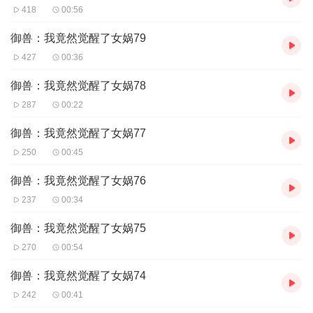
418
00:56
御兽：我竟然觉醒了女娲79
427
00:36
御兽：我竟然觉醒了女娲78
287
00:22
御兽：我竟然觉醒了女娲77
250
00:45
御兽：我竟然觉醒了女娲76
237
00:34
御兽：我竟然觉醒了女娲75
270
00:54
御兽：我竟然觉醒了女娲74
242
00:41