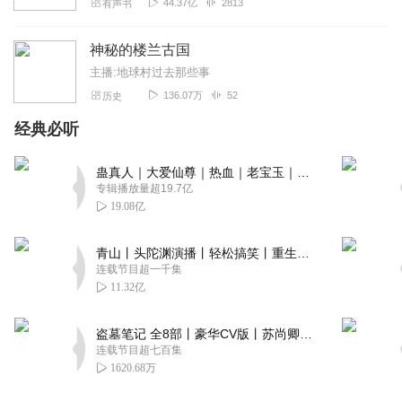
44.37亿
2813
有声书
神秘的楼兰古国
主播:地球村过去那些事
136.07万
52
历史
经典必听
蛊真人｜大爱仙尊｜热血｜老宝玉｜多人VIP免费有声剧
专辑播放量超19.7亿
19.08亿
青山丨头陀渊演播丨轻松搞笑丨重生穿越丨古代权谋丨VIP免费 | 多人有声剧
连载节目超一千集
11.32亿
盗墓笔记 全8部丨豪华CV版丨苏尚卿&边江 领衔 多人有声剧丨冠声文化丨南派三叔
连载节目超七百集
1620.68万