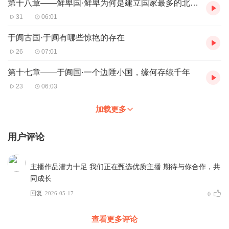
第十八章——鲜卑国·鲜卑为何是建立国家最多的北方民族
31
06:01
于阗古国·于阗有哪些惊艳的存在
26
07:01
第十七章——于阗国·一个边陲小国，缘何存续千年
23
06:03
加载更多
用户评论
主播作品潜力十足 我们正在甄选优质主播 期待与你合作，共
同成长
回复
2026-05-17
0
查看更多评论