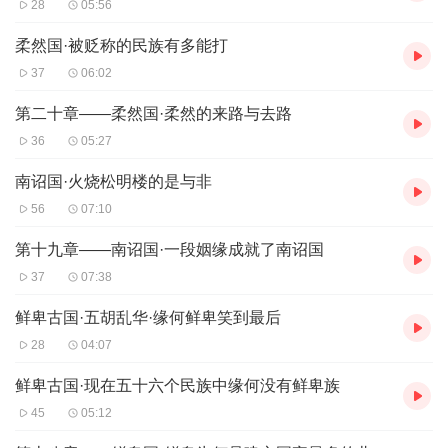
28
05:56
柔然国·被贬称的民族有多能打
37
06:02
第二十章——柔然国·柔然的来路与去路
36
05:27
南诏国·火烧松明楼的是与非
56
07:10
第十九章——南诏国·一段姻缘成就了南诏国
37
07:38
鲜卑古国·五胡乱华·缘何鲜卑笑到最后
28
04:07
鲜卑古国·现在五十六个民族中缘何没有鲜卑族
45
05:12