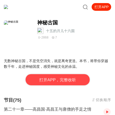
打开APP
神秘古国
十五的月儿十六圆
2868
7
无数神秘古国，不是凭空消失，就是离奇更迭。本书，将带你穿越
数千年，走进神秘国度，感受神秘文化的余温。
打
开
A
P
P，完整收听
节目(75)
切换顺序
第二十一章——高昌国·高昌王与唐僧的手足之情