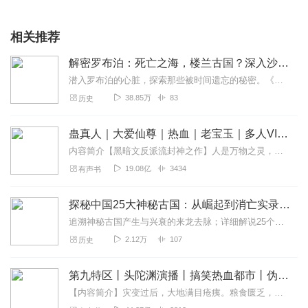
相关推荐
解密罗布泊：死亡之海，楼兰古国？深入沙漠中的神秘力量，揭秘谜失千年的神秘古国｜历史未解之谜
潜入罗布泊的心脏，探索那些被时间遗忘的秘密。《解密罗布泊》不仅仅是一本书，它是一张通往未知世界的门票，一次心灵的冒险。在这里，你将揭开沙漠中那些令人费解的异常现...
38.85万
83
历史
蛊真人｜大爱仙尊｜热血｜老宝玉｜多人VIP免费有声剧
内容简介【黑暗文反派流封神之作】人是万物之灵，蛊是天地真精。一个穿越者不断重生的故事。一个养蛊、炼蛊、用蛊的奇特世界。配音组（男角色）老宝玉旁白...
19.08亿
3434
有声书
探秘中国25大神秘古国：从崛起到消亡实录|未解之谜
追溯神秘古国产生与兴衰的来龙去脉；详细解说25个神秘古国的辉煌与文明。“开国何茫然”的古蜀；灿烂的三星堆文化；楼兰国沉睡的大漠，还有古中山国、渤海国、夜郎、大理...
2.12万
107
历史
第九特区丨头陀渊演播丨搞笑热血都市丨伪戒丨VIP免费多人有声剧
【内容简介】灾变过后，大地满目疮痍。粮食匮乏，资源紧俏，局势混乱……一位从待规划区杀出来的青年，背对着漫天黄沙，孤身来到九区谋生，却不曾想偶然结识三五好友，一念...