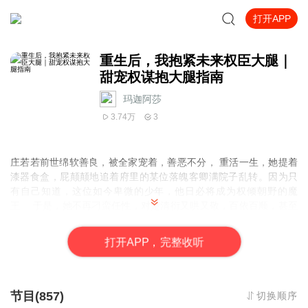
打开APP
重生后，我抱紧未来权臣大腿｜
甜宠权谋抱大腿指南
玛迦阿莎
3.74万
3
庄若若前世绵软善良，被全家宠着，善恶不分， 重活一生，她提着
漆器食盒，屁颠颠地追着府里的某位落魄客卿满院子乱转。因为只
有自己知道，这位如今卑微的少年，他日必将成为权倾朝野的魔
王。 于是，她不再刁蛮任性，对楚清衍又哄又敬，百依百顺，甚至
为了得到帮助，不惜闭着眼睛编瞎话，“清衍哥哥，若若并非故意偷
看你洗澡，但我也是可以负责的。” 谁知，一贯冷漠的某人却没头没
打
开
A
P
P，完整收听
尾地回了一句，“嗯，我记下了……”
节目(857)
切换顺序