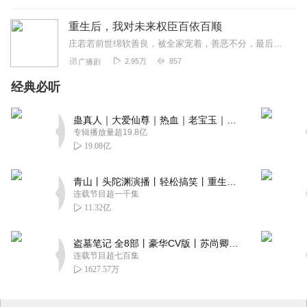
重生后，我对未来权臣百依百顺
庄若若前世绵软善良，被全家宠着，善恶不分，最后竟眼睁睁被一对狗男女剖腹取子，血液流干而死。重活一生，她提着漆器食盒，屁颠颠地追着府里的某位落魄客卿满院子乱转。因...
2.95万
857
广播剧
经典必听
蛊真人｜大爱仙尊｜热血｜老宝玉｜多人VIP免费有声剧
专辑播放量超19.8亿
19.08亿
青山丨头陀渊演播丨轻松搞笑丨重生穿越丨古代权谋丨VIP免费 | 多人有声剧
连载节目超一千集
11.32亿
盗墓笔记 全8部丨豪华CV版丨苏尚卿&边江 领衔 多人有声剧丨冠声文化丨南派三叔
连载节目超七百集
1627.57万