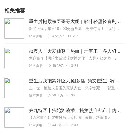
相关推荐
重生后抱紧权臣哥哥大腿｜轻斗轻甜轻喜剧｜免费｜多人
新书上线，每日10：00更新两集，免费订阅！【福利来袭】福利1：第4集评论区盖楼活动（≥10字，不重复），满500楼，抽3位送VIP月卡一张。福利2：圈子打卡3...
472.25万
202
有声书
蛊真人｜大爱仙尊｜热血｜老宝玉｜多人VIP免费有声剧
内容简介【黑暗文反派流封神之作】人是万物之灵，蛊是天地真精。一个穿越者不断重生的故事。一个养蛊、炼蛊、用蛊的奇特世界。配音组（男角色）老宝玉旁白...
19.08亿
3434
有声书
重生后我抱紧奸臣大腿|多播 |爽文|重生 |嫡女|权谋
上一世，她被夫君害的家破人亡，悲辛惨死，一朝重生，怯懦嫡女医术高超，艳绝京城。为了给自己找个盟友，她招惹上了大陈第一奸臣，那个传说中手段凶残的大反派。中剧毒性命...
29.08万
365
有声书
第九特区丨头陀渊演播丨搞笑热血都市丨伪戒丨VIP免费多人有声剧
【内容简介】灾变过后，大地满目疮痍。粮食匮乏，资源紧俏，局势混乱……一位从待规划区杀出来的青年，背对着漫天黄沙，孤身来到九区谋生，却不曾想偶然结识三五好友，一念...
44.37亿
2813
有声书