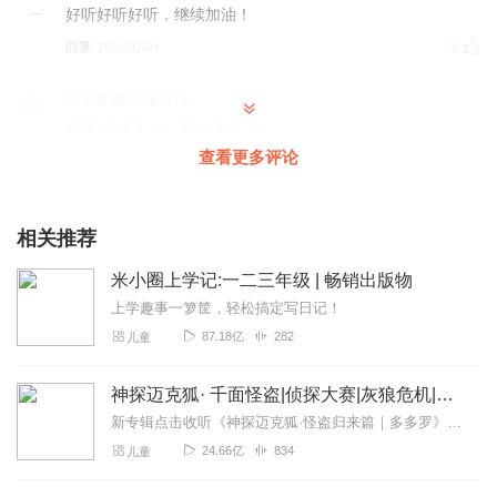
好听好听好听，继续加油！
回复
2026-02-24
2
可爱的蜜桃啵啵冰
好听❗非常不错，要加油啊！！
查看更多评论
回复
2026-02-23
2
在书中潜伏的人
相关推荐
好听好听，继续加油呀
回复
2026-07-17
1
米小圈上学记:一二三年级 | 畅销出版物
上学趣事一箩筐，轻松搞定写日记！
传奇炫彩梦幻凯甲怪兽
87.18亿
282
儿童
好听好听好听好听好听好听好听好听好听好听好听好听好听
好听好听好听好听好听好听好听好听好听好听好听好听好听
神探迈克狐· 千面怪盗|侦探大赛|灰狼危机|多多罗
好听好听好听好听好听好听好听好听好听好听好听好听好听
新专辑点击收听《神探迈克狐·怪盗归来篇｜多多罗》！！！>>>点击进入主播橱窗购买《神探迈克狐》系列图书吧!<<<多多罗故事【点击前往】收听多多罗其他好玩有趣的故...
好听好听好听
24.66亿
834
儿童
回复
2026-05-12
0