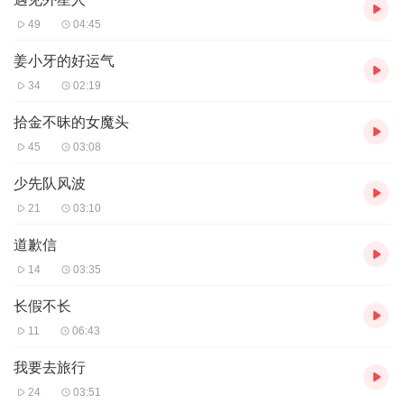
49
04:45
姜小牙的好运气
34
02:19
拾金不昧的女魔头
45
03:08
少先队风波
21
03:10
道歉信
14
03:35
长假不长
11
06:43
我要去旅行
24
03:51