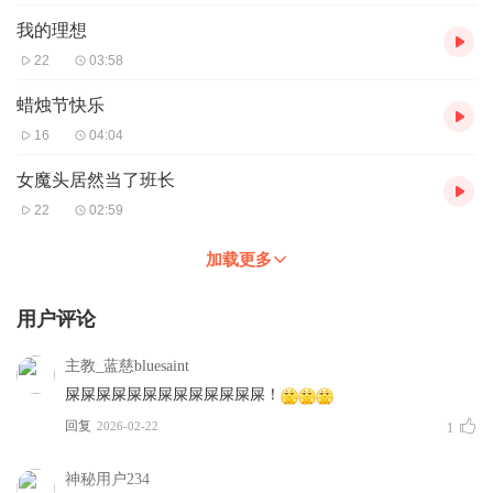
我的理想
22
03:58
蜡烛节快乐
16
04:04
女魔头居然当了班长
22
02:59
加载更多
用户评论
主教_蓝慈bluesaint
屎屎屎屎屎屎屎屎屎屎屎屎屎！
回复
2026-02-22
1
神秘用户234