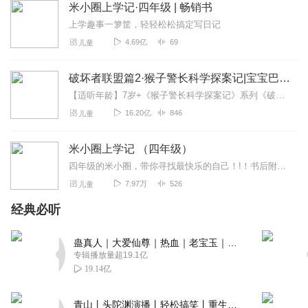
米小圈上学记·四年级 | 畅销书
上学趣事一箩筐，轻轻松松搞定写日记
4.69亿
69
儿童
破坏者联盟篇2·猴子警长科学探案记|宝宝巴士故事
【适听年龄】7岁+《猴子警长科学探案记》系列《破坏者联盟篇1·猴子警长科学探案记》>>>《破坏者联盟篇2·猴子警长科学探案记》>>>《破坏者联盟篇3·猴子警长科...
16.20亿
846
儿童
米小圈上学记 （四年级）
四年级的米小圈，带你寻找最快乐的自己！!！书后附有北猫叔叔的作文魔法
7.97万
526
儿童
经典必听
蛊真人｜大爱仙尊｜热血｜老宝玉｜多人VIP免费有声剧
专辑播放量超19.1亿
19.14亿
青山丨头陀渊演播丨轻松搞笑丨重生穿越丨古代权谋丨VIP免费 | 多人有声剧