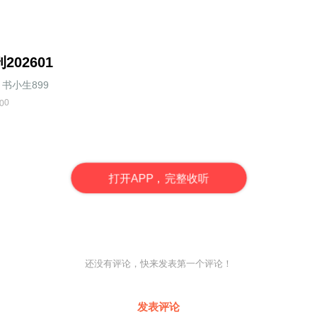
202601
书小生899
0
0
打
开
A
P
P，完整收听
还没有评论，快来发表第一个评论！
发表评论