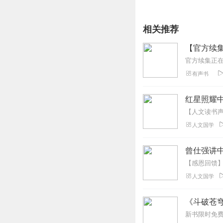
相关推荐
【官方续
有声书
红星照耀中
人文国学
曾仕强讲中
人文国学
《斗破苍穹