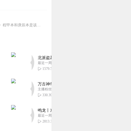
《红楼梦》原文朗读，程甲本、庚辰本作者：曹雪芹，朗读：白云出岫、蓝色百合《红楼梦》程甲本和庚辰本是该书两大重要版本。程甲本由程伟元和高鹗于乾隆五十六年（1791...
北派盗墓笔记丨头陀渊出品丨悬疑灵异丨摸金校尉丨
最近一周更新
1579.54万
万古神帝丨玄幻丨热血丨紫襟团队演播丨多人有声
主播粉丝2836万
330.39万
鸣龙丨东方玄幻丨紫襟团队丨轻松搞笑丨多人有声
最近一周更新
2813.30万