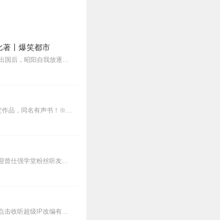
比著丨爆笑都市
官方续集正在更新中《我的26岁女房客之海岛孤帆》作者：超级大坦克科比剧情梗概：简微出国后，昭阳自我放逐，漫无目的的生活，终日酗酒消沉。他意外与乐瑶重逢，两人因...
【人文读书声--重磅作品】※全本完结，放心收听！※八年级（上）语文教科书名著导读指定作品，同名有声书！※著名翻译家董乐山先生权威中文译本！※人民文学出版...
【感恩回馈】在传播智慧与美好的旅途中，真诚感谢每一位伙伴的温暖陪伴与鼎力支持！欢迎曾仕强学堂粉丝听友们入群交流，更多新鲜玩法和福利活动等你！添加微信：zengf...
新书限时免费：天蚕土豆定鼎神作，斗帝萧炎的旷世热血传奇史诗《斗破苍穹》，年度巨献点击收听超级IP改编有声剧，玄幻网文至尊经典小说！网络总点击20亿次！各大网络文...