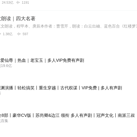
24.53亿
1191
文朗读｜四大名著
1.38亿
597
爱仙尊｜热血｜老宝玉｜多人VIP免费有声剧
9.6亿
渊演播丨轻松搞笑丨重生穿越丨古代权谋丨VIP免费 | 多人有声剧
新
全8部丨豪华CV版丨苏尚卿&边江 领衔 多人有声剧丨冠声文化丨南派三叔
七百集