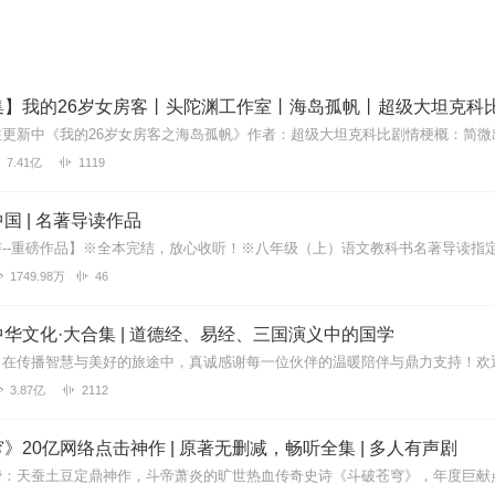
集】我的26岁女房客丨头陀渊工作室丨海岛孤帆丨超级大坦克科
7.41亿
1119
国 | 名著导读作品
1749.98万
46
华文化·大合集 | 道德经、易经、三国演义中的国学
3.87亿
2112
》20亿网络点击神作 | 原著无删减，畅听全集 | 多人有声剧