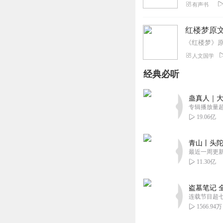
有声书
红楼梦原
人文国学
经典必听
蛊真人｜大
专辑播放量超1
19.06亿
青山丨头陀
最近一周更
11.30亿
盗墓笔记 
连载节目超
1566.94万