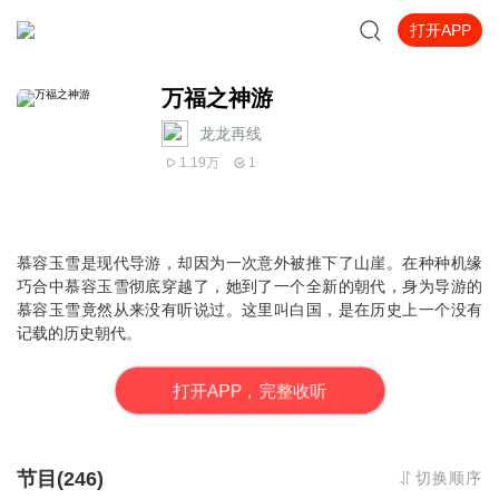
打开APP
万福之神游
龙龙再线
1.19万
1
慕容玉雪是现代导游，却因为一次意外被推下了山崖。在种种机缘
巧合中慕容玉雪彻底穿越了，她到了一个全新的朝代，身为导游的
慕容玉雪竟然从来没有听说过。这里叫白国，是在历史上一个没有
记载的历史朝代。
打
开
A
P
P，完整收听
节目(246)
切换顺序