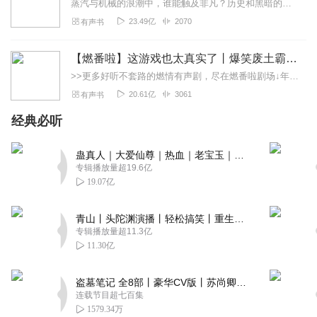
蒸汽与机械的浪潮中，谁能触及非凡？历史和黑暗的迷雾里，又是谁在耳语？我从诡秘中醒来，睁眼看见这个世界：枪械，大炮，巨舰，飞空艇，差分机；魔药，占卜，诅咒，倒吊人...
23.49亿
2070
有声书
【燃番啦】这游戏也太真实了丨爆笑废土霸榜神作丨紫襟剧社制作
>>更多好听不套路的燃情有声剧，尽在燃番啦剧场↓年度重磅推荐本专辑为VIP免费专辑每天上午10点5集更新，订阅可以听到最新内容哦！每周抽一个专辑五星优质评论送...
20.61亿
3061
有声书
经典必听
蛊真人｜大爱仙尊｜热血｜老宝玉｜多人VIP免费有声剧
专辑播放量超19.6亿
19.07亿
青山丨头陀渊演播丨轻松搞笑丨重生穿越丨古代权谋丨VIP免费 | 多人有声剧
专辑播放量超11.3亿
11.30亿
盗墓笔记 全8部丨豪华CV版丨苏尚卿&边江 领衔 多人有声剧丨冠声文化丨南派三叔
连载节目超七百集
1579.34万