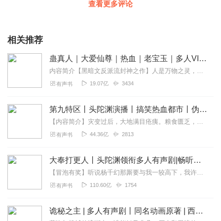
查看更多评论
相关推荐
蛊真人｜大爱仙尊｜热血｜老宝玉｜多人VIP免费有声剧
内容简介【黑暗文反派流封神之作】人是万物之灵，蛊是天地真精。一个穿越者不断重生的故事。一个养蛊、炼蛊、用蛊的奇特世界。配音组（男角色）老宝玉旁白...
19.07亿
3434
有声书
第九特区丨头陀渊演播丨搞笑热血都市丨伪戒丨VIP免费多人有声剧
【内容简介】灾变过后，大地满目疮痍。粮食匮乏，资源紧俏，局势混乱……一位从待规划区杀出来的青年，背对着漫天黄沙，孤身来到九区谋生，却不曾想偶然结识三五好友，一念...
44.36亿
2813
有声书
大奉打更人丨头陀渊领衔多人有声剧|畅听全集|王鹤棣、田曦薇主演影视剧原著|卖报小郎君
【冒泡有奖】听说杨千幻那厮要与我一较高下，我许七安要开始装叉了！快进入声音播放页戳下方输入框，冒个泡偷偷告诉我，我要用哪些诗词才能胜过他？说得好的，有赏！202...
110.60亿
1754
有声书
诡秘之主 | 多人有声剧丨同名动画原著 | 西幻克苏鲁 | 乌贼作品