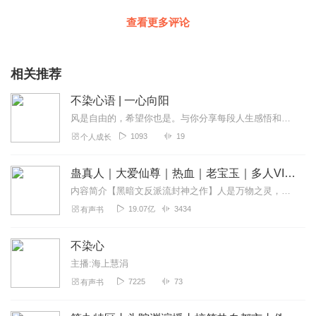
查看更多评论
相关推荐
不染心语 | 一心向阳
风是自由的，希望你也是。与你分享每段人生感悟和每一个生活趣事，让我们一起感受爱和自由，努力生活，向阳而生。
1093
19
个人成长
蛊真人｜大爱仙尊｜热血｜老宝玉｜多人VIP免费有声剧
内容简介【黑暗文反派流封神之作】人是万物之灵，蛊是天地真精。一个穿越者不断重生的故事。一个养蛊、炼蛊、用蛊的奇特世界。配音组（男角色）老宝玉旁白...
19.07亿
3434
有声书
不染心
主播:海上慧涓
7225
73
有声书