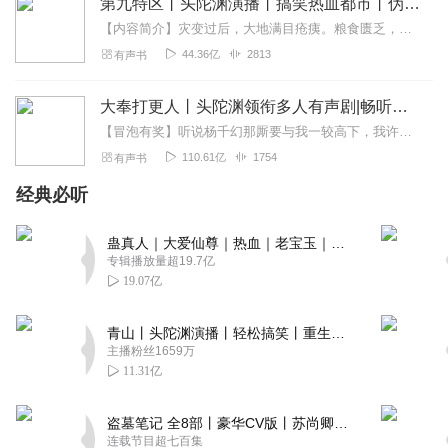
第九特区丨头陀渊演播丨搞笑热血都市丨伪戒丨VIP免费多人有声剧
【内容简介】灾变过后，大地满目疮痍。粮食匮乏，资源紧俏，局势混乱……一位从待规划区杀出来的青年，背对着漫天黄沙，孤身来到九区谋生，却不曾想偶然结识三五好友，一念...
44.36亿
2813
有声书
大奉打更人丨头陀渊领衔多人有声剧|畅听全集|王鹤棣、田曦薇主演影视剧原著|卖报小郎君
【冒泡有奖】听说杨千幻那厮要与我一较高下，我许七安要开始装叉了！快进入声音播放页戳下方输入框，冒个泡偷偷告诉我，我要用哪些诗词才能胜过他？说得好的，有赏！202...
110.61亿
1754
有声书
经典必听
蛊真人｜大爱仙尊｜热血｜老宝玉｜多人VIP免费有声剧
专辑播放量超19.7亿
19.07亿
青山丨头陀渊演播丨轻松搞笑丨重生穿越丨古代权谋丨VIP免费 | 多人有声剧
主播粉丝1659万
11.31亿
盗墓笔记 全8部丨豪华CV版丨苏尚卿&边江 领衔 多人有声剧丨冠声文化丨南派三叔
连载节目超七百集