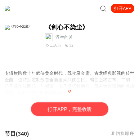
打开APP
《剑心不染尘》
浮生的苦
1.10万
32
专辑横跨数十年武侠黄金时代，既收录金庸、古龙经典影视的传世
金曲，也特别定制数首全新国风武侠曲目。编曲上将古筝、二胡、
笛子等传统民乐，与摇滚、电子乐巧妙融合，既有大漠孤烟的苍凉
豪迈，也有江南烟雨的婉转柔情。
打
开
A
P
P，完整收听
更添侠客念白、刀光剑影环境音，搭配全景声制作，让你闭眼即入
江湖：听少年仗剑纵马过长安，看侠客醉卧明月谈情义，感英雄立
命天地守家国。
节目(340)
切换顺序