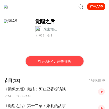
打开APP
觉醒之后
来去如江
629
1
打
开
A
P
P，完整收听
节目(13)
切换顺序
《觉醒之后》完结：阿迪亚香提访谈
63
01:05:58
《觉醒之后》第十二章：婚礼的故事