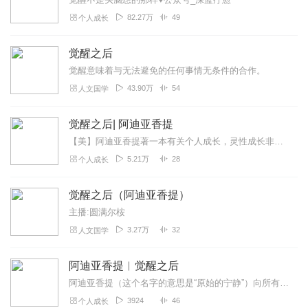
82.27万
49
个人成长
觉醒之后
觉醒意味着与无法避免的任何事情无条件的合作。
43.90万
54
人文国学
觉醒之后| 阿迪亚香提
【美】阿迪亚香提著一本有关个人成长，灵性成长非常有代表性的书，洁懿读后，受益匪浅。
5.21万
28
个人成长
觉醒之后（阿迪亚香提）
主播:圆满尔桉
3.27万
32
人文国学
阿迪亚香提︱觉醒之后
阿迪亚香提（这个名字的意思是“原始的宁静”）向所有寻求心灵安宁与自由的人提出了一个挑战，也就是认真对待“此生就获得解脱”这个可能性。在他的禅宗老师（阿迪亚在这位...
3924
46
个人成长