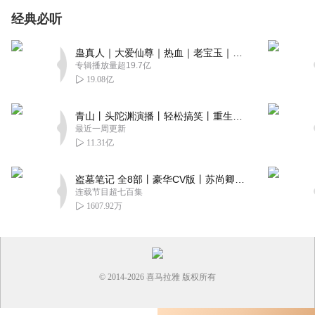
经典必听
蛊真人｜大爱仙尊｜热血｜老宝玉｜多人VIP免费有声剧
专辑播放量超19.7亿
19.08亿
青山丨头陀渊演播丨轻松搞笑丨重生穿越丨古代权谋丨VIP免费 | 多人有声剧
最近一周更新
11.31亿
盗墓笔记 全8部丨豪华CV版丨苏尚卿&边江 领衔 多人有声剧丨冠声文化丨南派三叔
连载节目超七百集
1607.92万
© 2014-
2026
喜马拉雅 版权所有